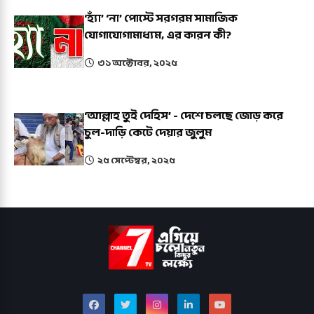
‘হ্যাঁ’ ‘না’ পোস্টে সরগরম সামাজিক
যোগাযোগামাধ্যম, এর কারন কী?
৩১ অক্টোবর, ২০২৫
‘আল্লাহ তুই দেহিস’ - দেশে চলছে জোড় করে
চুল-দাড়ি কেটে দেয়ার জুলুম
২৫ সেপ্টেম্বর, ২০২৫