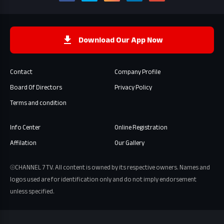
Download Our App Now
Contact
Company Profile
Board Of Directors
Privacy Policy
Terms and condition
Info Center
Online Registration
Affilation
Our Gallery
⦾CHANNEL 7 TV. All content is owned by its respective owners. Names and
logos used are for identification only and do not imply endorsement
unless specified.