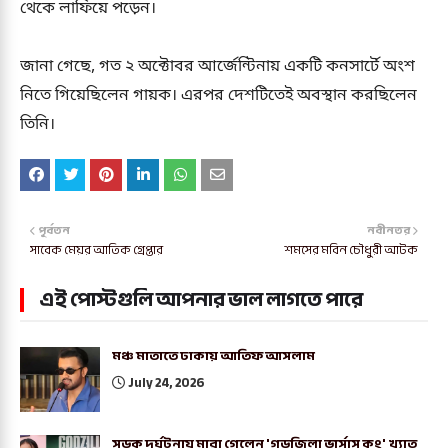
থেকে লাফিয়ে পড়েন।
জানা গেছে, গত ২ অক্টোবর আর্জেন্টিনায় একটি কনসার্টে অংশ
নিতে গিয়েছিলেন গায়ক। এরপর দেশটিতেই অবস্থান করছিলেন
তিনি।
পূর্বতন
নবীনতর
সাবেক মেয়র আতিক গ্রেপ্তার
শমসের মবিন চৌধুরী আটক
এই পোস্টগুলি আপনার ভাল লাগতে পারে
মঞ্চ মাতাতে ঢাকায় আতিফ আসলাম
July 24, 2026
সড়ক দুর্ঘটনায় মারা গেলেন 'গডজিলা ভার্সাস কং' খ্যাত