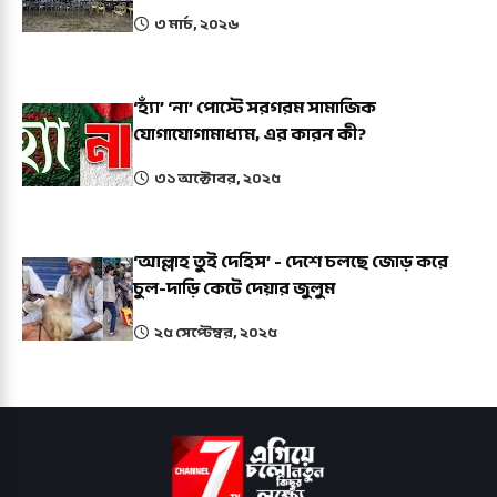
৩ মার্চ, ২০২৬
‘হ্যাঁ’ ‘না’ পোস্টে সরগরম সামাজিক
যোগাযোগামাধ্যম, এর কারন কী?
৩১ অক্টোবর, ২০২৫
‘আল্লাহ তুই দেহিস’ - দেশে চলছে জোড় করে
চুল-দাড়ি কেটে দেয়ার জুলুম
২৫ সেপ্টেম্বর, ২০২৫