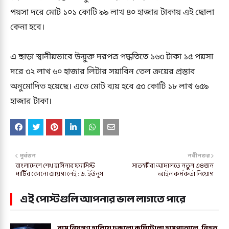
পয়সা দরে মোট ১০১ কোটি ৯৯ লাখ ৪০ হাজার টাকায় এই ছোলা
কেনা হবে।
এ ছাড়া স্থানীয়ভাবে উন্মুক্ত দরপত্র পদ্ধতিতে ১৬৩ টাকা ১৫ পয়সা
দরে ৩২ লাখ ৬০ হাজার লিটার সয়াবিন তেল ক্রয়ের প্রস্তাব
অনুমোদিত হয়েছে। এতে মোট ব্যয় হবে ৫৩ কোটি ১৮ লাখ ৬৫৯
হাজার টাকা।
পূর্বতন
নবীনতর
বাংলাদেশে শেখ হাসিনার ফ্যাসিস্ট
সাতক্ষীরা আদালতে নতুন ৩৪জন
পার্টির কোনো জায়গা নেই : ড. ইউনূস
আইন কর্মকর্তা নিয়োগ
এই পোস্টগুলি আপনার ভাল লাগতে পারে
বাস নিয়ন্ত্রণ হারিয়ে ঢুকলো কুর্মিটোলা হাসপাতালে, নিহত