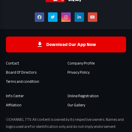
Download Our App Now
Contact
Company Profile
Board Of Directors
Privacy Policy
Terms and condition
Info Center
Online Registration
Affilation
Our Gallery
⦾CHANNEL 7 TV. All content is owned by its respective owners. Names and
logos used are for identification only and do not imply endorsement