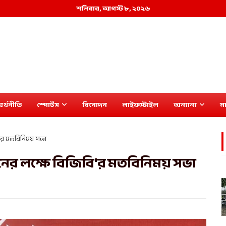
শনিবার, আগস্ট ৮, ২০২৬
র্থনীতি
স্পোর্টস
বিনোদন
লাইফস্টাইল
অন্যান্য
মা
বি'র মতবিনিময় সভা
াপনের লক্ষে বিজিবি'র মতবিনিময় সভা