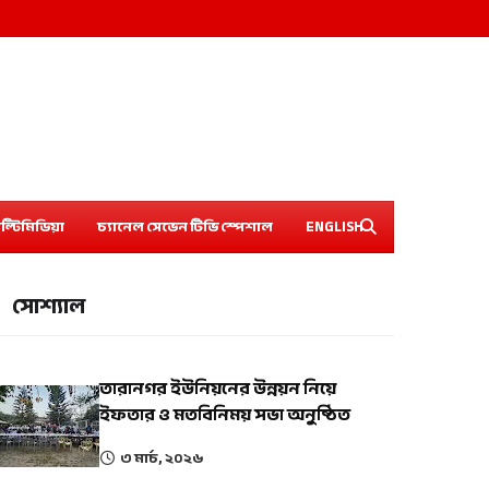
ল্টিমিডিয়া
চ্যানেল সেভেন টিভি স্পেশাল
ENGLISH
সোশ্যাল
তারানগর ইউনিয়নের উন্নয়ন নিয়ে
ইফতার ও মতবিনিময় সভা অনুষ্ঠিত
৩ মার্চ, ২০২৬