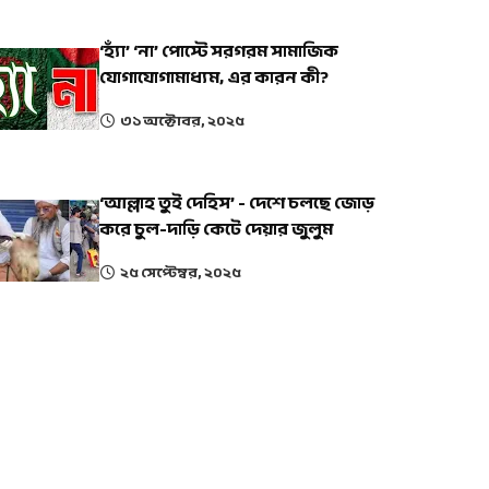
‘হ্যাঁ’ ‘না’ পোস্টে সরগরম সামাজিক
যোগাযোগামাধ্যম, এর কারন কী?
৩১ অক্টোবর, ২০২৫
‘আল্লাহ তুই দেহিস’ - দেশে চলছে জোড়
করে চুল-দাড়ি কেটে দেয়ার জুলুম
২৫ সেপ্টেম্বর, ২০২৫