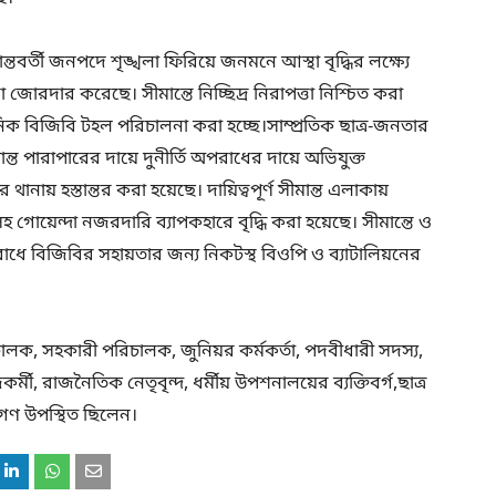
্তী জনপদে শৃঙ্খলা ফিরিয়ে জনমনে আস্থা বৃদ্ধির লক্ষ্যে
জোরদার করেছে। সীমান্তে নিচ্ছিদ্র নিরাপত্তা নিশ্চিত করা
নিক বিজিবি টহল পরিচালনা করা হচ্ছে।সাম্প্রতিক ছাত্র-জনতার
ন্ত পারাপারের দায়ে দুনীর্তি অপরাধের দায়ে অভিযুক্ত
য় হস্তান্তর করা হয়েছে। দায়িত্বপূর্ণ সীমান্ত এলাকায়
 গোয়েন্দা নজরদারি ব্যাপকহারে বৃদ্ধি করা হয়েছে। সীমান্তে ও
তিরোধে বিজিবির সহায়তার জন্য নিকটস্থ বিওপি ও ব্যাটালিয়নের
লক, সহকারী পরিচালক, জুনিয়র কর্মকর্তা, পদবীধারী সদস্য,
জকর্মী, রাজনৈতিক নেতৃবৃন্দ, ধর্মীয় উপশনালয়ের ব্যক্তিবর্গ,ছাত্র
িকগণ উপস্থিত ছিলেন।