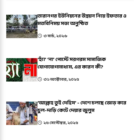
তারানগর ইউনিয়নের উন্নয়ন নিয়ে ইফতার ও
মতবিনিময় সভা অনুষ্ঠিত
৩ মার্চ, ২০২৬
‘হ্যাঁ’ ‘না’ পোস্টে সরগরম সামাজিক
যোগাযোগামাধ্যম, এর কারন কী?
৩১ অক্টোবর, ২০২৫
‘আল্লাহ তুই দেহিস’ - দেশে চলছে জোড় করে
চুল-দাড়ি কেটে দেয়ার জুলুম
২৫ সেপ্টেম্বর, ২০২৫