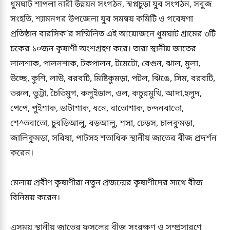
ধুমঘাট শাপলা নারী উন্নয়ন সংগঠন, স্বপ্নচুড়া যুব সংগঠন, সবুজ
সংহতি, শ্যামনগর উপজেলা যুব সমন্বয় কমিটি ও গবেষণা
প্রতিষ্ঠান বারসিক’র সম্মিলিত এই আয়োজনে ধুমঘাট গ্রামের ৩টি
চকের ১০জন কৃষাণী অংশগ্রহণ করে। তারা স্থানীয় জাতের
লালশাক, পালনশাক, টকপালন, টমেটো, বেগুন, ঝাল, মুলা,
উচ্ছে, কুশি, লাউ, বরবটি, মিষ্টিকুমড়া, পটল, ঝিঙে, সিম, বরবটি,
তরুল, ভুট্টা, চৈতিমুগ, কলুইডাল, ওল, কচুরমুখি, আদা,হলুদ,
পেপে, পুইশাক, ডাটাশাক, ধনে, বাতোশাক, চন্দনবাতো,
শে^তবাতো, চুবড়িআলু, বড়আলু, শসা, ঢেড়স, চালকুমড়া,
জালিকুমড়া, সরিষা, পাটসহ শতাধিক স্থানীয় জাতের বীজ প্রদর্শন
করেন।
মেলায় প্রবীণ কৃষাণীরা নতুন প্রজন্মের কৃষাণীদের সাথে বীজ
বিনিময় করেন।
এসময় স্থানীয় জাতের ফসলের বীজ সংরক্ষণ ও সম্প্রসারণে