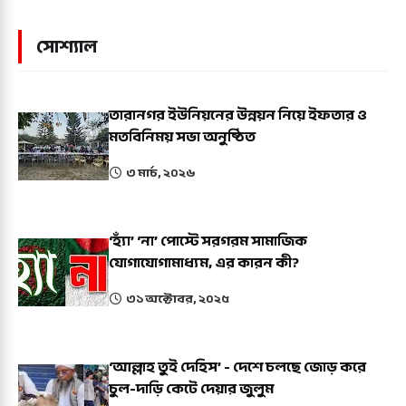
সোশ্যাল
তারানগর ইউনিয়নের উন্নয়ন নিয়ে ইফতার ও
মতবিনিময় সভা অনুষ্ঠিত
৩ মার্চ, ২০২৬
‘হ্যাঁ’ ‘না’ পোস্টে সরগরম সামাজিক
যোগাযোগামাধ্যম, এর কারন কী?
৩১ অক্টোবর, ২০২৫
‘আল্লাহ তুই দেহিস’ - দেশে চলছে জোড় করে
চুল-দাড়ি কেটে দেয়ার জুলুম