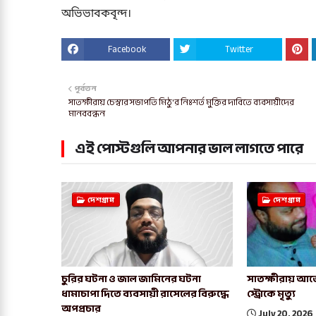
অভিভাবকবৃন্দ।
Facebook
Twitter
পূর্বতন
সাতক্ষীরায় চেস্বার সভাপতি মিঠু'র নিঃশর্ত মুক্তির দাবিতে ব্যবসায়ীদের
মানববন্ধন
এই পোস্টগুলি আপনার ভাল লাগতে পারে
দেশগ্রাম
দেশগ্রাম
চুরির ঘটনা ও জাল জামিনের ঘটনা
সাতক্ষীরায় আর্জ
ধামাচাপা দিতে ব্যবসায়ী রাসেলের বিরুদ্ধে
স্ট্রোকে মৃত্যু
অপপ্রচার
July 20, 2026