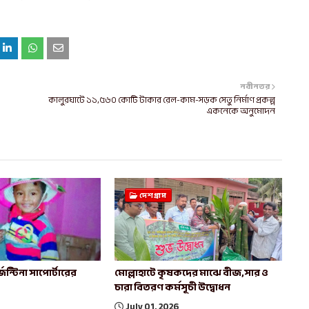
নবীনতর
কালুরঘাটে ১১,৫৬০ কোটি টাকার রেল-কাম-সড়ক সেতু নির্মাণ প্রকল্প
একনেকে অনুমোদন
দেশগ্রাম
েন্টিনা সাপোর্টারের
মোল্লাহাটে কৃষকদের মাঝে বীজ,সার ও
চারা বিতরণ কর্মসূচী উদ্বোধন
July 01, 2026