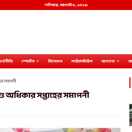
শনিবার, আগস্ট ৮, ২০২৬
র্থনীতি
স্পোর্টস
বিনোদন
লাইফস্টাইল
অন্যান্য
মা
হের সমাপনী
িশু অধিকার সপ্তাহের সমাপনী