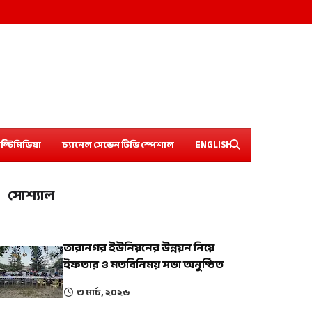
ল্টিমিডিয়া
চ্যানেল সেভেন টিভি স্পেশাল
ENGLISH
সোশ্যাল
তারানগর ইউনিয়নের উন্নয়ন নিয়ে
ইফতার ও মতবিনিময় সভা অনুষ্ঠিত
৩ মার্চ, ২০২৬