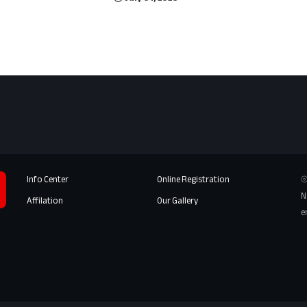
Info Center
Online Registration
⦾
N
Affilation
Our Gallery
e