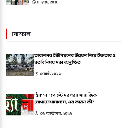
July 28, 2026
সোশ্যাল
তারানগর ইউনিয়নের উন্নয়ন নিয়ে ইফতার ও
মতবিনিময় সভা অনুষ্ঠিত
৩ মার্চ, ২০২৬
‘হ্যাঁ’ ‘না’ পোস্টে সরগরম সামাজিক
যোগাযোগামাধ্যম, এর কারন কী?
৩১ অক্টোবর, ২০২৫