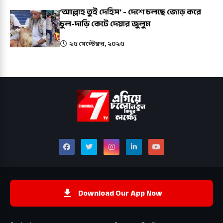
‘আল্লাহ তুই দেহিস’ - দেশে চলছে জোড় করে
চুল-দাড়ি কেটে দেয়ার জুলুম
২৫ সেপ্টেম্বর, ২০২৫
Download Our App Now