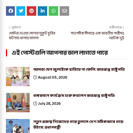
পূর্বতন
নবীনতর
মোদির দেওয়া সোনার মুকুট চুরির
সাতক্ষীরা সীমান্তে এক ভারতীয় নারীসহ
ঘটনায় থানায় মামলা
আটক দুই
এই পোস্টগুলি আপনার ভাল লাগতে পারে
আমরা যেন জুলাইকে হারিয়ে না ফেলি: ভারপ্রাপ্ত রাষ্ট্রপতি
August 05, 2026
বঙ্গভবনে কার্যক্রম শুরু করলেন ভারপ্রাপ্ত রাষ্ট্রপতি
July 28, 2026
নতুন প্রজন্ম নিজেদের গড়ে তুললে দেশ সঠিকভাবে গড়ে
উঠবে: প্রধানমন্ত্রী