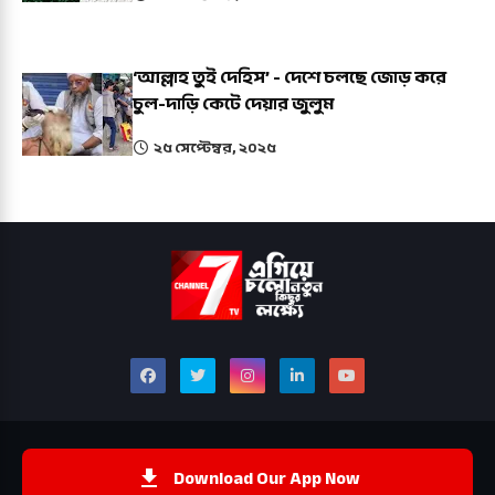
‘আল্লাহ তুই দেহিস’ - দেশে চলছে জোড় করে
চুল-দাড়ি কেটে দেয়ার জুলুম
২৫ সেপ্টেম্বর, ২০২৫
Download Our App Now