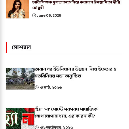
ঢাবি শিক্ষক মুশতাককে বিয়ে করলেন উপস্থাপিকা দীপ্তি
চৌধুরী
June 05, 2026
সোশ্যাল
তারানগর ইউনিয়নের উন্নয়ন নিয়ে ইফতার ও
মতবিনিময় সভা অনুষ্ঠিত
৩ মার্চ, ২০২৬
‘হ্যাঁ’ ‘না’ পোস্টে সরগরম সামাজিক
যোগাযোগামাধ্যম, এর কারন কী?
৩১ অক্টোবর, ২০২৫