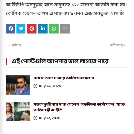
আইজিপি আব্দুল্লাহ আল মামুনসহ ১২৬ জনকে আসামি করা হয়।
কৌশিক হোসেন তাপস এ মামলায় ৯ নম্বর এজাহারভুক্ত আসামি।
পূর্বতন
নবীনতর
এই পোস্টগুলি আপনার ভাল লাগতে পারে
মঞ্চ মাতাতে ঢাকায় আতিফ আসলাম
July 24, 2026
সড়ক দুর্ঘটনায় মারা গেলেন 'গডজিলা ভার্সাস কং' খ্যাত
অভিনেত্রী কাইলি
July 22, 2026