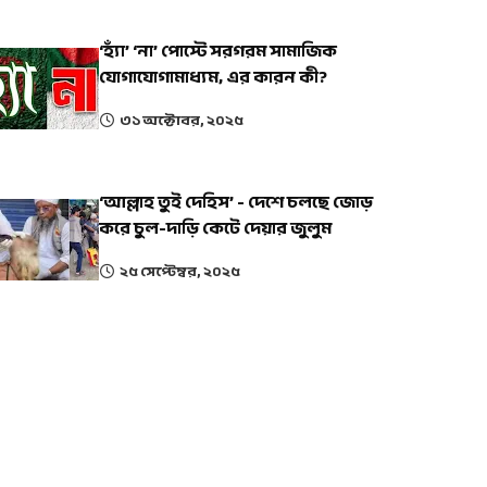
‘হ্যাঁ’ ‘না’ পোস্টে সরগরম সামাজিক
যোগাযোগামাধ্যম, এর কারন কী?
৩১ অক্টোবর, ২০২৫
‘আল্লাহ তুই দেহিস’ - দেশে চলছে জোড়
করে চুল-দাড়ি কেটে দেয়ার জুলুম
২৫ সেপ্টেম্বর, ২০২৫