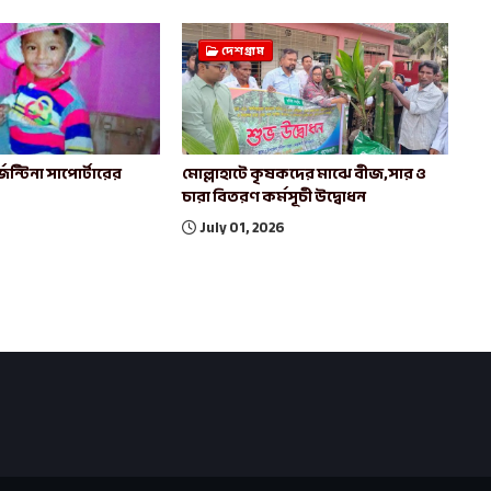
দেশগ্রাম
েন্টিনা সাপোর্টারের
মোল্লাহাটে কৃষকদের মাঝে বীজ,সার ও
চারা বিতরণ কর্মসূচী উদ্বোধন
July 01, 2026