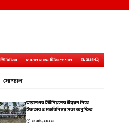
ল্টিমিডিয়া
চ্যানেল সেভেন টিভি স্পেশাল
ENGLISH
সোশ্যাল
তারানগর ইউনিয়নের উন্নয়ন নিয়ে
ইফতার ও মতবিনিময় সভা অনুষ্ঠিত
৩ মার্চ, ২০২৬