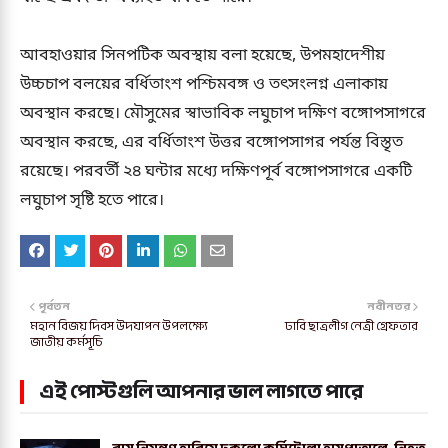
আবহাওয়ার সিনপটিক অবস্থায় বলা হয়েছে, উপমহাদেশীয়
উচ্চচাপ বলয়ের বর্ধিতাংশ পশ্চিমবঙ্গ ও তৎসংলগ্ন এলাকায়
অবস্থান করছে। মৌসুমের স্বাভাবিক লঘুচাপ দক্ষিণ বঙ্গোপসাগরে
অবস্থান করছে, এর বর্ধিতাংশ উত্তর বঙ্গোপসাগর পর্যন্ত বিস্তৃত
রয়েছে। পরবর্তী ২৪ ঘন্টার মধ্যে দক্ষিণপূর্ব বঙ্গোপসাগরে একটি
লঘুচাপ সৃষ্টি হতে পারে।
পূর্বতন
নবীনতর
মহান বিজয় দিবস উদযাপন উপলক্ষ্যে
ঢাবি ছাত্রলীগ নেত্রী গ্রেফতার
জাতীয় কর্মসূচি
এই পোস্টগুলি আপনার ভাল লাগতে পারে
বাস নিয়ন্ত্রণ হারিয়ে ঢুকলো কুর্মিটোলা হাসপাতালে, নিহত