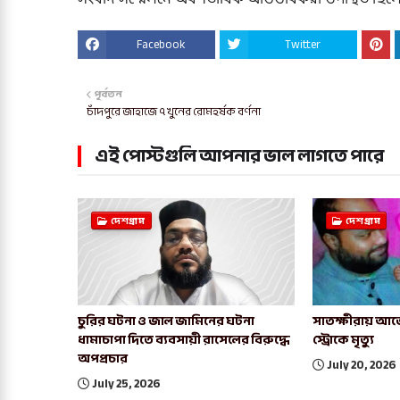
সংবাদ সম্মেলনে অর্ধশতাধিক অভিভাবকরা উপস্থিত ছিল
Facebook
Twitter
পূর্বতন
চাঁদপুরে জাহাজে ৭ খুনের রোমহর্ষক বর্ণনা
এই পোস্টগুলি আপনার ভাল লাগতে পারে
দেশগ্রাম
দেশগ্রাম
চুরির ঘটনা ও জাল জামিনের ঘটনা
সাতক্ষীরায় আর্জ
ধামাচাপা দিতে ব্যবসায়ী রাসেলের বিরুদ্ধে
স্ট্রোকে মৃত্যু
অপপ্রচার
July 20, 2026
July 25, 2026