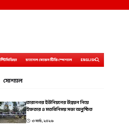
ল্টিমিডিয়া
চ্যানেল সেভেন টিভি স্পেশাল
ENGLISH
সোশ্যাল
তারানগর ইউনিয়নের উন্নয়ন নিয়ে
ইফতার ও মতবিনিময় সভা অনুষ্ঠিত
৩ মার্চ, ২০২৬