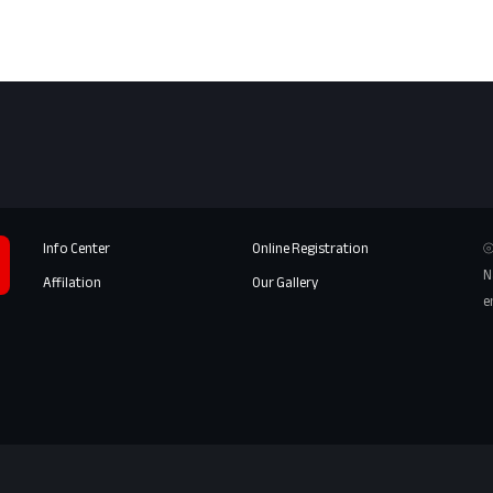
Info Center
Online Registration
⦾
N
Affilation
Our Gallery
e