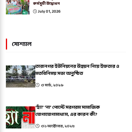
কর্মসূচী উদ্বোধন
July 01, 2026
সোশ্যাল
তারানগর ইউনিয়নের উন্নয়ন নিয়ে ইফতার ও
মতবিনিময় সভা অনুষ্ঠিত
৩ মার্চ, ২০২৬
‘হ্যাঁ’ ‘না’ পোস্টে সরগরম সামাজিক
যোগাযোগামাধ্যম, এর কারন কী?
৩১ অক্টোবর, ২০২৫