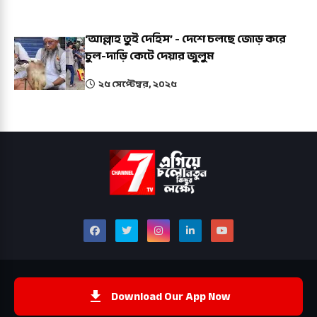
‘আল্লাহ তুই দেহিস’ - দেশে চলছে জোড় করে
চুল-দাড়ি কেটে দেয়ার জুলুম
২৫ সেপ্টেম্বর, ২০২৫
Download Our App Now