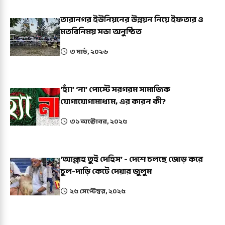
তারানগর ইউনিয়নের উন্নয়ন নিয়ে ইফতার ও
মতবিনিময় সভা অনুষ্ঠিত
৩ মার্চ, ২০২৬
‘হ্যাঁ’ ‘না’ পোস্টে সরগরম সামাজিক
যোগাযোগামাধ্যম, এর কারন কী?
৩১ অক্টোবর, ২০২৫
‘আল্লাহ তুই দেহিস’ - দেশে চলছে জোড় করে
চুল-দাড়ি কেটে দেয়ার জুলুম
২৫ সেপ্টেম্বর, ২০২৫