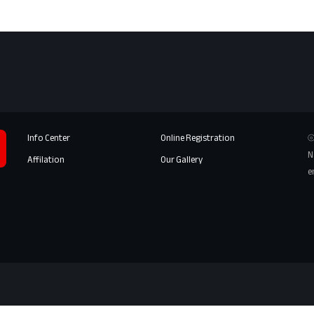
Info Center
Online Registration
⦾
N
Affilation
Our Gallery
e