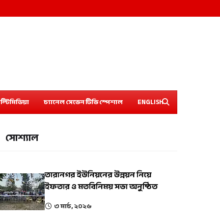
ল্টিমিডিয়া
চ্যানেল সেভেন টিভি স্পেশাল
ENGLISH
সোশ্যাল
তারানগর ইউনিয়নের উন্নয়ন নিয়ে
ইফতার ও মতবিনিময় সভা অনুষ্ঠিত
৩ মার্চ, ২০২৬