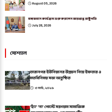
August 05, 2026
বঙ্গভবনে কার্যক্রম শুরু করলেন ভারপ্রাপ্ত রাষ্ট্রপতি
July 28, 2026
সোশ্যাল
তারানগর ইউনিয়নের উন্নয়ন নিয়ে ইফতার ও
মতবিনিময় সভা অনুষ্ঠিত
৩ মার্চ, ২০২৬
‘হ্যাঁ’ ‘না’ পোস্টে সরগরম সামাজিক