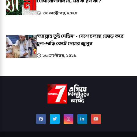
যোগাযোগামাধ্যম, এর কারন কী?
৩১ অক্টোবর, ২০২৫
‘আল্লাহ তুই দেহিস’ - দেশে চলছে জোড় করে
চুল-দাড়ি কেটে দেয়ার জুলুম
২৫ সেপ্টেম্বর, ২০২৫