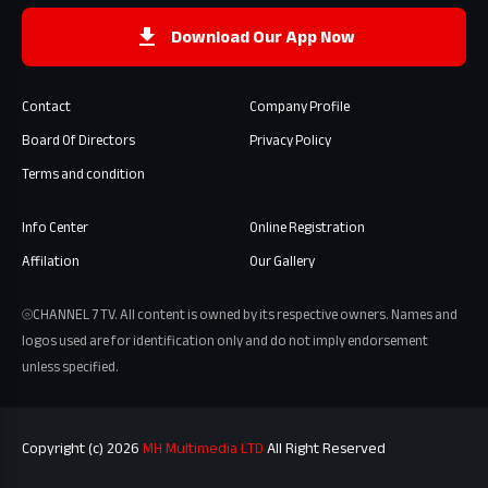
Download Our App Now
Contact
Company Profile
Board Of Directors
Privacy Policy
Terms and condition
Info Center
Online Registration
Affilation
Our Gallery
⦾CHANNEL 7 TV. All content is owned by its respective owners. Names and
logos used are for identification only and do not imply endorsement
unless specified.
Copyright (c) 2026
MH Multimedia LTD
All Right Reserved