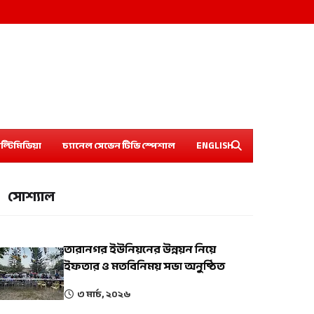
ল্টিমিডিয়া
চ্যানেল সেভেন টিভি স্পেশাল
ENGLISH
সোশ্যাল
তারানগর ইউনিয়নের উন্নয়ন নিয়ে
ইফতার ও মতবিনিময় সভা অনুষ্ঠিত
৩ মার্চ, ২০২৬