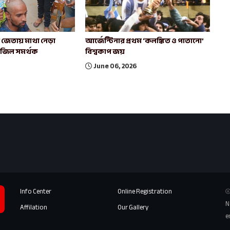
াচ জেতায় মাথা নেড়া
আর্জেন্টিনার প্রথম ‘কলঙ্কিত ও পাতানো’
রাজিল সমর্থক
বিশ্বকাপ জয়
June 06, 2026
Info Center
Online Registration
⦾
N
Affilation
Our Gallery
e