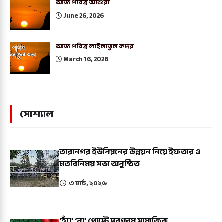
আজ পবিত্র আশুরা
June 26, 2026
আজ পবিত্র লাইলাতুল কদর
March 16, 2026
সোশ্যাল
তারানগর ইউনিয়নের উন্নয়ন নিয়ে ইফতার ও
মতবিনিময় সভা অনুষ্ঠিত
৩ মার্চ, ২০২৬
‘হ্যাঁ’ ‘না’ পোস্টে সরগরম সামাজিক