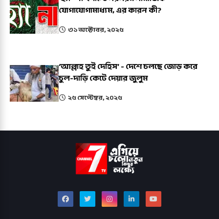
যোগাযোগামাধ্যম, এর কারন কী?
৩১ অক্টোবর, ২০২৫
‘আল্লাহ তুই দেহিস’ - দেশে চলছে জোড় করে
চুল-দাড়ি কেটে দেয়ার জুলুম
২৫ সেপ্টেম্বর, ২০২৫