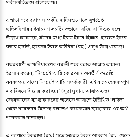
সর্বসম্মতিক্রমে গ্রহণযোগ্য।
এছাড়া শবে বরাত সম্পর্কীয় হাদিসগুলোকে যুগশ্রেষ্ঠ
হাদিসবিশারদ ইমামগণ সমষ্টিগতভাবে ‘সহিহ’ বা বিশুদ্ধ বলে
উল্লেখ করেছেন, যাঁদের মধ্যে ইমাম ইবনে হিব্বান, হাফেজ ইবনে
রজব হাম্বলি, হাফেজ ইবনে তাইমিয়া (রহ.) প্রমুখ উল্লেখযোগ্য।
বছরব্যাপী ভাগ্যনির্ধারণের রজনী শবে বরাত আল্লাহ তায়ালা
ইরশাদ করেন, ‘নিশ্চয়ই আমি কোরআন অবতীর্ণ করেছি
বরকতময় রাতে। নিশ্চয়ই আমি সতর্ককারী। এই রাতে হেকমতপূর্ণ
সব বিষয়ে সিদ্ধান্ত করা হয়।’ (সুরা দুখান, আয়াত ২-৩)
কোরআনের ব্যাখ্যাকারদের অনেকে আয়াতে উল্লিখিত ‘লাইল’
থেকে শবেকদর উদ্দেশ্য বললেও কয়েকজন ব্যাখ্যাকার এর অর্থ
শবেবরাত বলেছেন।
এ ব্যাপারে ইকরামা (রহ.) সূত্রে হজরত ইবনে আব্বাস (রা.) থেকে