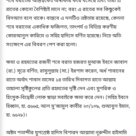
শবে বরাতের অস্তিত্বকেই অস্বীকার করে বসেছে এবং তারা এ
রাতের কোনো বৈশিষ্ট্যই মানে না; বরং এ রাতের সব কিছুকেই
বিদআত বলে থাকে। বাস্তবে এ দলটিও ভ্রষ্টতায় রয়েছে, কেননা
শবে বরাতের একাধিক ফজিলত, তাৎপর্য ও বিভিন্ন করণীয়
কোরআনুল কারিমে ও সহিহ হাদিসে বর্ণিত হয়েছে। নিচে অতি
সংক্ষেপে এর বিবরণ পেশ করা হলো।
ক্ষমা ও রহমতের রজনী শবে বরাত হজরত মুআজ ইবনে জাবাল
(রা.) সূত্রে বর্ণিত, রাসুলুল্লাহ (সা.) ইরশাদ করেন, অর্ধ শাবানের
রাতে অর্থাৎ শাবান মাসের ১৪ তারিখ দিবাগত রাতে আল্লাহ
তায়ালা সৃষ্টিকুলের প্রতি রহমতের দৃষ্টি দেন এবং মুশরিক ও
হিংসুক-বিদ্বেষী লোক ছাড়া সবাইকে ক্ষমা করে দেন। (সহিহ ইবনে
হিব্বান, হা. ৫৬৬৫, আল মু’জামুল কাবীর ২০/১০৯, শুআবুল ইমান,
হা. ৬৬২৮)।
অষ্টম শতাব্দীর যুগশ্রেষ্ঠ হাদিস বিশারদ আল্লামা নূরুদ্দীন হাইসামি