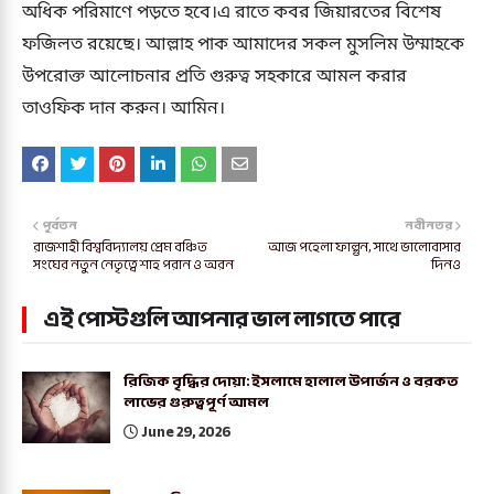
অধিক পরিমাণে পড়তে হবে।এ রাতে কবর জিয়ারতের বিশেষ
ফজিলত রয়েছে। আল্লাহ পাক আমাদের সকল মুসলিম উম্মাহকে
উপরোক্ত আলোচনার প্রতি গুরুত্ব সহকারে আমল করার
তাওফিক দান করুন। আমিন।
পূর্বতন
নবীনতর
রাজশাহী বিশ্ববিদ্যালয় প্রেম বঞ্চিত
আজ পহেলা ফাল্গুন, সাথে ভালোবাসার
সংঘের নতুন নেতৃত্বে শাহ পরান ও অরন
দিনও
এই পোস্টগুলি আপনার ভাল লাগতে পারে
রিজিক বৃদ্ধির দোয়া: ইসলামে হালাল উপার্জন ও বরকত
লাভের গুরুত্বপূর্ণ আমল
June 29, 2026