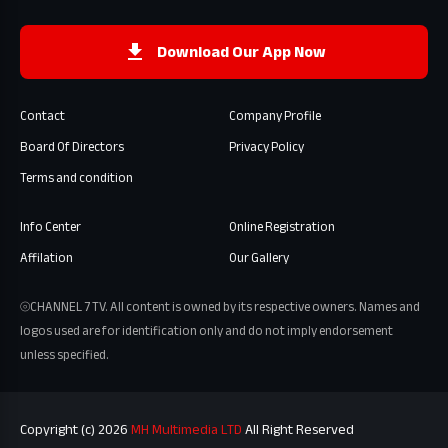
Download Our App Now
Contact
Company Profile
Board Of Directors
Privacy Policy
Terms and condition
Info Center
Online Registration
Affilation
Our Gallery
⦾CHANNEL 7 TV. All content is owned by its respective owners. Names and
logos used are for identification only and do not imply endorsement
unless specified.
Copyright (c) 2026
MH Multimedia LTD
All Right Reserved