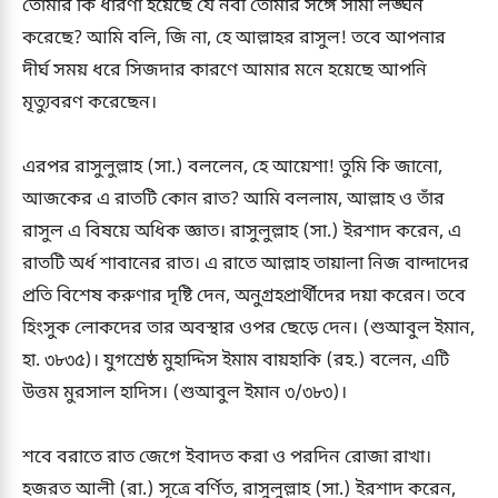
তোমার কি ধারণা হয়েছে যে নবী তোমার সঙ্গে সীমা লঙ্ঘন
করেছে? আমি বলি, জি না, হে আল্লাহর রাসুল! তবে আপনার
দীর্ঘ সময় ধরে সিজদার কারণে আমার মনে হয়েছে আপনি
মৃত্যুবরণ করেছেন।
এরপর রাসুলুল্লাহ (সা.) বললেন, হে আয়েশা! তুমি কি জানো,
আজকের এ রাতটি কোন রাত? আমি বললাম, আল্লাহ ও তাঁর
রাসুল এ বিষয়ে অধিক জ্ঞাত। রাসুলুল্লাহ (সা.) ইরশাদ করেন, এ
রাতটি অর্ধ শাবানের রাত। এ রাতে আল্লাহ তায়ালা নিজ বান্দাদের
প্রতি বিশেষ করুণার দৃষ্টি দেন, অনুগ্রহপ্রার্থীদের দয়া করেন। তবে
হিংসুক লোকদের তার অবস্থার ওপর ছেড়ে দেন। (শুআবুল ইমান,
হা. ৩৮৩৫)। যুগশ্রেষ্ঠ মুহাদ্দিস ইমাম বায়হাকি (রহ.) বলেন, এটি
উত্তম মুরসাল হাদিস। (শুআবুল ইমান ৩/৩৮৩)।
শবে বরাতে রাত জেগে ইবাদত করা ও পরদিন রোজা রাখা।
হজরত আলী (রা.) সূত্রে বর্ণিত, রাসুলুল্লাহ (সা.) ইরশাদ করেন,