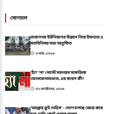
সোশ্যাল
তারানগর ইউনিয়নের উন্নয়ন নিয়ে ইফতার ও
মতবিনিময় সভা অনুষ্ঠিত
৩ মার্চ, ২০২৬
‘হ্যাঁ’ ‘না’ পোস্টে সরগরম সামাজিক
যোগাযোগামাধ্যম, এর কারন কী?
৩১ অক্টোবর, ২০২৫
‘আল্লাহ তুই দেহিস’ - দেশে চলছে জোড় করে