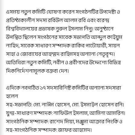
এসময় নতুন কমিটি ঘোষণা করেন সংগঠনটির উপদেষ্টা ও
প্রতিষ্ঠাকালীন সদস্য রবিউল আলম রবি এবং বরেন্দ্র
বিশ্ববিদ্যালয়ের প্রভাষক নুরুল ইসলাম নিপু। অনুষ্ঠানে
উপস্থিত ছিলেন সংগঠনের সাবেক সভাপতি আব্দুল কাইয়ুম
নাহিদ, সাবেক সাধারণ সম্পাদক রাকিব পাটোয়ারী, সায়ন
সাহা ও জোবাযের আহম্মদ রাহিমসহ অন্যান্য নেতৃবৃন্দ।
অতিথিরা নতুন কমিটি, নবীন ও প্রবীণদের উদ্দেশ্যে বিভিন্ন
দিকনির্দেশনামূলক বক্তব্য দেন।
এদিকে নবগঠিত ১৭ সদস্যবিশিষ্ট কমিটির অন্যান্য সদস্যরা
হলেন
সহ-সভাপতি: মো. নাঈম হোসেন, মো. ইসমাইল হোসেন রনি।
যুগ্ম-সাধারণ সম্পাদক: নাফিউল ইসলাম, আমিনা আমরিন।
সাংগঠনিক সম্পাদক: রাশেদ মিয়া, মঞ্জুমা আক্তার পিংকি ও
সহ-সাংগঠনিক সম্পাদক: জাফর আহমেদ।