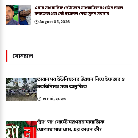
এবার সাংবাদিক পেটালেন সাংবাদিক সংগঠন দখল
করতে চাওয়া সেই ছাত্রদল নেতা সুমন সরদার
August 05, 2026
সোশ্যাল
তারানগর ইউনিয়নের উন্নয়ন নিয়ে ইফতার ও
মতবিনিময় সভা অনুষ্ঠিত
৩ মার্চ, ২০২৬
‘হ্যাঁ’ ‘না’ পোস্টে সরগরম সামাজিক
যোগাযোগামাধ্যম, এর কারন কী?