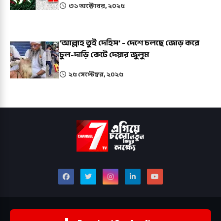
৩১ অক্টোবর, ২০২৫
‘আল্লাহ তুই দেহিস’ - দেশে চলছে জোড় করে
চুল-দাড়ি কেটে দেয়ার জুলুম
২৫ সেপ্টেম্বর, ২০২৫