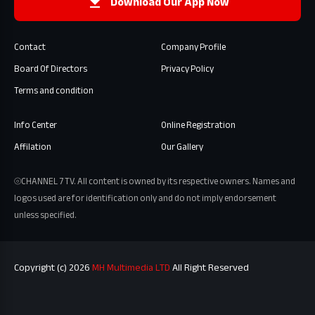
Download Our App Now
Contact
Company Profile
Board Of Directors
Privacy Policy
Terms and condition
Info Center
Online Registration
Affilation
Our Gallery
⦾CHANNEL 7 TV. All content is owned by its respective owners. Names and
logos used are for identification only and do not imply endorsement
unless specified.
Copyright (c) 2026
MH Multimedia LTD
All Right Reserved