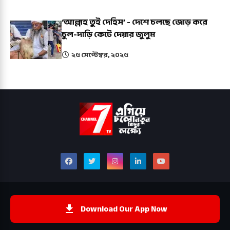
‘আল্লাহ তুই দেহিস’ - দেশে চলছে জোড় করে
চুল-দাড়ি কেটে দেয়ার জুলুম
২৫ সেপ্টেম্বর, ২০২৫
Download Our App Now