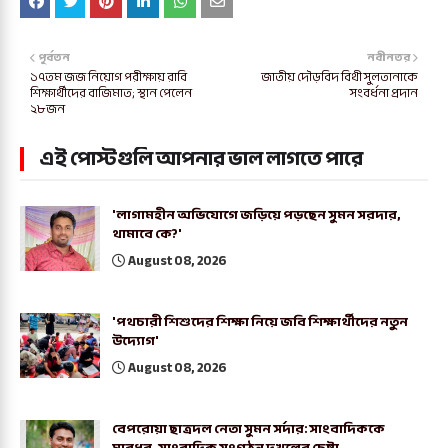
পূর্বতন
নবীনতর
১৭তম জজ নিয়োগ পরীক্ষায় রাবি
জাতীয় দৌড়বিদ বিথী সুলতানাকে
শিক্ষার্থীদের বাজিমাত; স্থান পেলেন
সংবর্ধনা প্রদান
২৮জন
এই পোস্টগুলি আপনার ভাল লাগতে পারে
'লাগামহীন অভিযোগে জড়িয়ে পড়ছেন সুমন সরদার,
থামাবে কে?'
August 08, 2026
'পথচারী শিশুদের শিক্ষা নিয়ে জবি শিক্ষার্থীদের নতুন
উদ্যোগ'
August 08, 2026
বেপরোয়া ছাত্রদল নেতা সুমন সর্দার: সাংবাদিককে