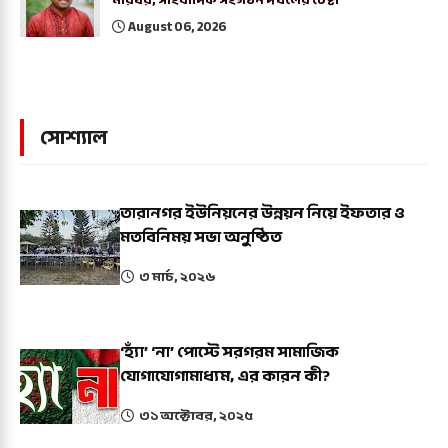
মারধর, সাংবাদিক সংগঠন দখলের চেষ্টা
August 06, 2026
সোশ্যাল
তারানগর ইউনিয়নের উন্নয়ন নিয়ে ইফতার ও
মতবিনিময় সভা অনুষ্ঠিত
৩ মার্চ, ২০২৬
‘হ্যাঁ’ ‘না’ পোস্টে সরগরম সামাজিক
যোগাযোগামাধ্যম, এর কারন কী?
৩১ অক্টোবর, ২০২৫