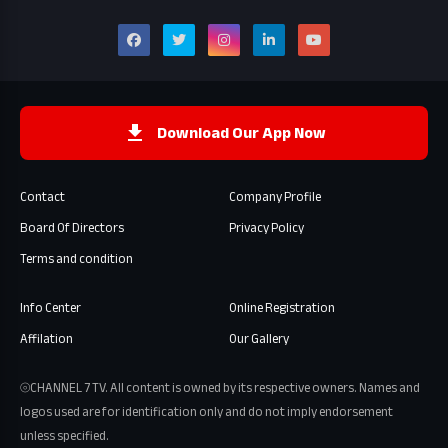
Download Our App Now
Contact
Company Profile
Board Of Directors
Privacy Policy
Terms and condition
Info Center
Online Registration
Affilation
Our Gallery
⦾CHANNEL 7 TV. All content is owned by its respective owners. Names and
logos used are for identification only and do not imply endorsement
unless specified.