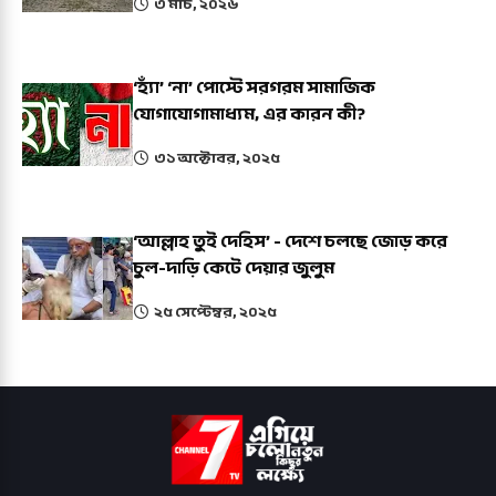
৩ মার্চ, ২০২৬
‘হ্যাঁ’ ‘না’ পোস্টে সরগরম সামাজিক
যোগাযোগামাধ্যম, এর কারন কী?
৩১ অক্টোবর, ২০২৫
‘আল্লাহ তুই দেহিস’ - দেশে চলছে জোড় করে
চুল-দাড়ি কেটে দেয়ার জুলুম
২৫ সেপ্টেম্বর, ২০২৫