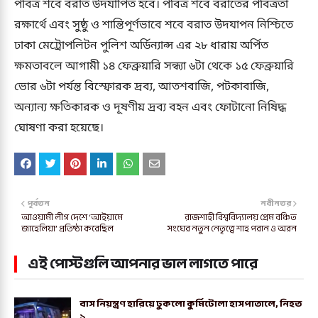
পবিত্র শবে বরাত উদযাপিত হবে। পবিত্র শবে বরাতের পবিত্রতা
রক্ষার্থে এবং সুষ্ঠু ও শান্তিপূর্ণভাবে শবে বরাত উদযাপন নিশ্চিতে
ঢাকা মেট্রোপলিটন পুলিশ অর্ডিন্যান্স এর ২৮ ধারায় অর্পিত
ক্ষমতাবলে আগামী ১৪ ফেব্রুয়ারি সন্ধ্যা ৬টা থেকে ১৫ ফেব্রুয়ারি
ভোর ৬টা পর্যন্ত বিস্ফোরক দ্রব্য, আতশবাজি, পটকাবাজি,
অন্যান্য ক্ষতিকারক ও দূষণীয় দ্রব্য বহন এবং ফোটানো নিষিদ্ধ
ঘোষণা করা হয়েছে।
পূর্বতন
নবীনতর
আওয়ামী লীগ দেশে ‘আইয়ামে
রাজশাহী বিশ্ববিদ্যালয় প্রেম বঞ্চিত
জাহেলিয়া’ প্রতিষ্ঠা করেছিল
সংঘের নতুন নেতৃত্বে শাহ পরান ও অরন
এই পোস্টগুলি আপনার ভাল লাগতে পারে
বাস নিয়ন্ত্রণ হারিয়ে ঢুকলো কুর্মিটোলা হাসপাতালে, নিহত
১