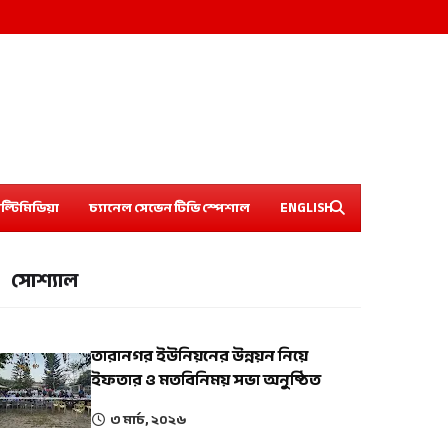
ল্টিমিডিয়া
চ্যানেল সেভেন টিভি স্পেশাল
ENGLISH
সোশ্যাল
তারানগর ইউনিয়নের উন্নয়ন নিয়ে
ইফতার ও মতবিনিময় সভা অনুষ্ঠিত
৩ মার্চ, ২০২৬