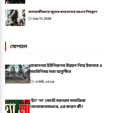
কামরাঙ্গীরচরে জুতার কারখানার আগুন নিয়ন্ত্রণে
July 17, 2026
সোশ্যাল
তারানগর ইউনিয়নের উন্নয়ন নিয়ে ইফতার ও
মতবিনিময় সভা অনুষ্ঠিত
৩ মার্চ, ২০২৬
‘হ্যাঁ’ ‘না’ পোস্টে সরগরম সামাজিক
যোগাযোগামাধ্যম, এর কারন কী?