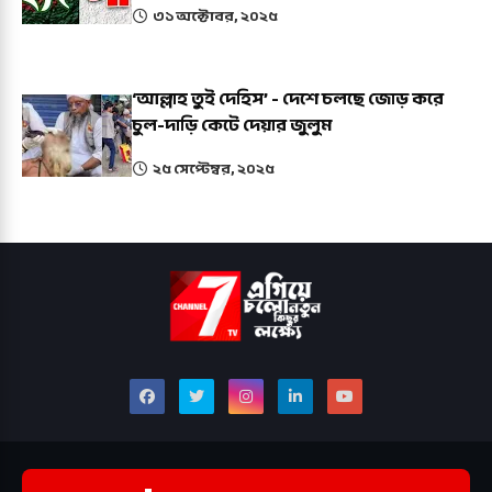
৩১ অক্টোবর, ২০২৫
‘আল্লাহ তুই দেহিস’ - দেশে চলছে জোড় করে
চুল-দাড়ি কেটে দেয়ার জুলুম
২৫ সেপ্টেম্বর, ২০২৫