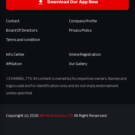
Download Our App Now
Contact
Company Profile
Board Of Directors
Privacy Policy
Terms and condition
Info Center
Online Registration
Affilation
Our Gallery
⦾CHANNEL 7 TV. All content is owned by its respective owners. Names and
logos used are for identification only and do not imply endorsement
unless specified.
Copyright (c) 2026
MH Multimedia LTD
All Right Reserved