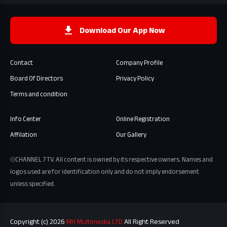
Download Our App Now
Contact
Company Profile
Board Of Directors
Privacy Policy
Terms and condition
Info Center
Online Registration
Affilation
Our Gallery
⦾CHANNEL 7 TV. All content is owned by its respective owners. Names and
logos used are for identification only and do not imply endorsement
unless specified.
Copyright (c) 2026
MH Multimedia LTD
All Right Reserved