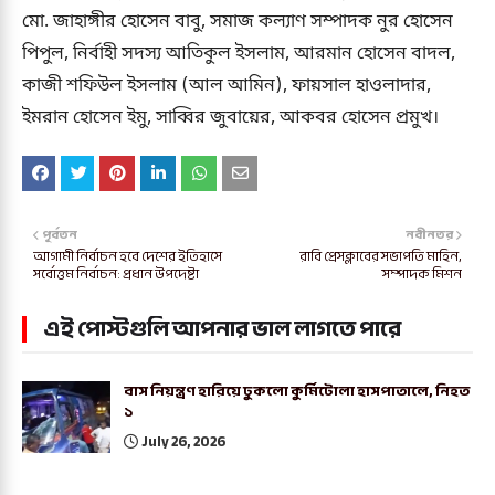
মো. জাহাঙ্গীর হোসেন বাবু, সমাজ কল্যাণ সম্পাদক নুর হোসেন
পিপুল, নির্বাহী সদস্য আতিকুল ইসলাম, আরমান হোসেন বাদল,
কাজী শফিউল ইসলাম (আল আমিন), ফায়সাল হাওলাদার,
ইমরান হোসেন ইমু, সাব্বির জুবায়ের, আকবর হোসেন প্রমুখ।
পূর্বতন
নবীনতর
আগামী নির্বাচন হবে দেশের ইতিহাসে
রাবি প্রেসক্লাবের সভাপতি মাহিন,
সর্বোত্তম নির্বাচন: প্রধান উপদেষ্টা
সম্পাদক মিশন
এই পোস্টগুলি আপনার ভাল লাগতে পারে
বাস নিয়ন্ত্রণ হারিয়ে ঢুকলো কুর্মিটোলা হাসপাতালে, নিহত
১
July 26, 2026