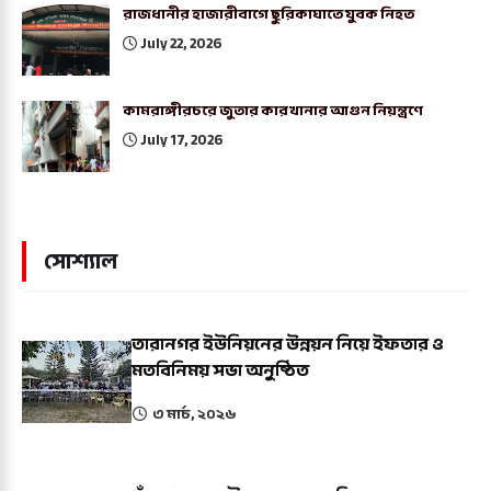
রাজধানীর হাজারীবাগে ছুরিকাঘাতে যুবক নিহত
July 22, 2026
কামরাঙ্গীরচরে জুতার কারখানার আগুন নিয়ন্ত্রণে
July 17, 2026
সোশ্যাল
তারানগর ইউনিয়নের উন্নয়ন নিয়ে ইফতার ও
মতবিনিময় সভা অনুষ্ঠিত
৩ মার্চ, ২০২৬