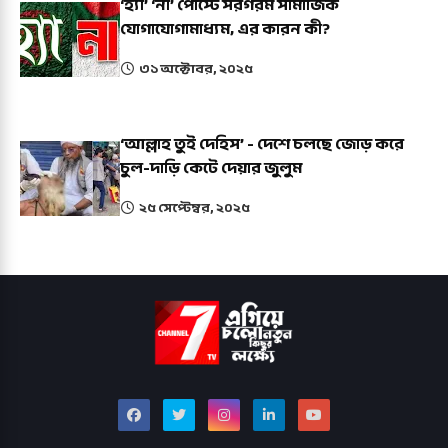
‘হ্যাঁ’ ‘না’ পোস্টে সরগরম সামাজিক
যোগাযোগামাধ্যম, এর কারন কী?
৩১ অক্টোবর, ২০২৫
‘আল্লাহ তুই দেহিস’ - দেশে চলছে জোড় করে
চুল-দাড়ি কেটে দেয়ার জুলুম
২৫ সেপ্টেম্বর, ২০২৫