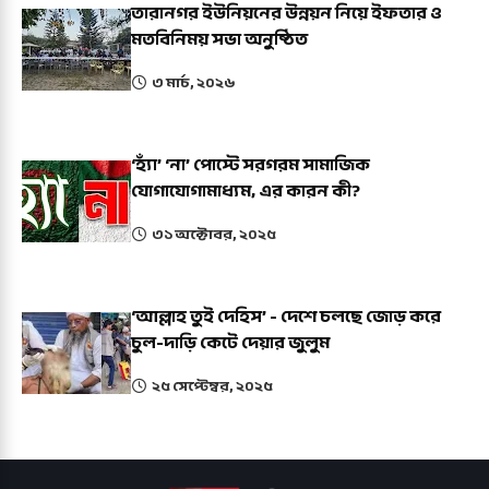
তারানগর ইউনিয়নের উন্নয়ন নিয়ে ইফতার ও
মতবিনিময় সভা অনুষ্ঠিত
৩ মার্চ, ২০২৬
‘হ্যাঁ’ ‘না’ পোস্টে সরগরম সামাজিক
যোগাযোগামাধ্যম, এর কারন কী?
৩১ অক্টোবর, ২০২৫
‘আল্লাহ তুই দেহিস’ - দেশে চলছে জোড় করে
চুল-দাড়ি কেটে দেয়ার জুলুম
২৫ সেপ্টেম্বর, ২০২৫