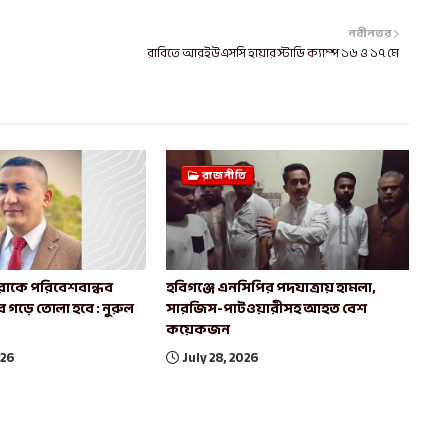
নবীনতর
রাবিতে আরইউএসসি হায়ার স্টাডি ক্যাম্প ১৬ ও ১৭ মে
রাজনীতি
রাকে পরিবেশবান্ধব
হবিগঞ্জে এনসিপির পদযাত্রায় হামলা,
বে গড়ে তোলা হবে : নুরুল
সারজিস-পাটওয়ারীসহ আহত বেশ
কয়েকজন
026
July 28, 2026