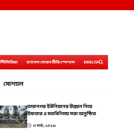
ল্টিমিডিয়া
চ্যানেল সেভেন টিভি স্পেশাল
ENGLISH
সোশ্যাল
তারানগর ইউনিয়নের উন্নয়ন নিয়ে
ইফতার ও মতবিনিময় সভা অনুষ্ঠিত
৩ মার্চ, ২০২৬