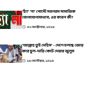
‘হ্যাঁ’ ‘না’ পোস্টে সরগরম সামাজিক
যোগাযোগামাধ্যম, এর কারন কী?
৩১ অক্টোবর, ২০২৫
‘আল্লাহ তুই দেহিস’ - দেশে চলছে জোড়
করে চুল-দাড়ি কেটে দেয়ার জুলুম
২৫ সেপ্টেম্বর, ২০২৫