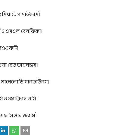
িয়াটেল সাউন্ডার্স।
য়র্স ও এসএল বেনফিকা।
ও এলএএফসি।
ওয়া রেড ডায়মন্ডস।
চডি ও মামেলোডি সানডাউনস।
সি ও ওয়াইদাদ এসি।
ও এফসি সালজবার্গ।