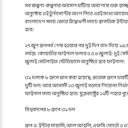
সব জল্পনা-কল্পনার অবসান ঘটিয়ে অবশেষে শুরু হচ্
অনুষ্ঠেয় এই টুর্নামেন্টের অংশ নিতে এরই মধ্যে আয়োজক
বাংলাদেশ সময় ভোরে উদ্বোধনী ম্যাচে স্বাগতিক ইন্
হবে।
২৭ জুন গ্রুপপর্ব শেষ হওয়ার পর দুই দিন বাদ দিয়ে ২
পর্যন্ত। কোয়ার্টার ফাইনাল চলবে ৫ ও ৬ জুলাই। দুই 
জুলাই মেটলাইফ স্টেডিয়ামে অনুষ্ঠিত হবে ফাইনাল।
৩২ দলকে ৮ গ্রুপে ভাগ করা হয়েছে, প্রত্যেক গ্রুপে চার
দুটি দল। আর আগামী ১৩ জুলাই গড়াবে শিরোপা নির্ধার
ফাইনাল ম্যাচ অনুষ্ঠিত হবে। যুক্তরাষ্ট্রের ১২টি শহরে
বিশ্বকাপের ৮ গ্রুপে ৩২ দল
গ্রুপ এ: ইন্টার মায়ামি, আল আহলি, এফসি পোর্তো ও