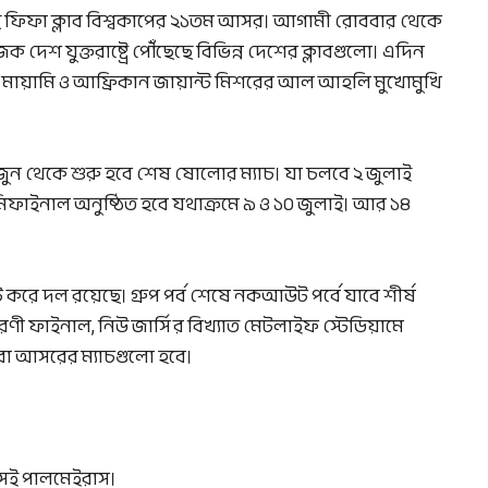
ছে ফিফা ক্লাব বিশ্বকাপের ২১তম আসর। আগামী রোববার থেকে
 দেশ যুক্তরাষ্ট্রে পৌঁছেছে বিভিন্ন দেশের ক্লাবগুলো। এদিন
টার মায়ামি ও আফ্রিকান জায়ান্ট মিশরের আল আহলি মুখোমুখি
৯ জুন থেকে শুরু হবে শেষ ষোলোর ম্যাচ। যা চলবে ২ জুলাই
সেমিফাইনাল অনুষ্ঠিত হবে যথাক্রমে ৯ ও ১০ জুলাই। আর ১৪
টি করে দল রয়েছে। গ্রুপ পর্ব শেষে নকআউট পর্বে যাবে শীর্ষ
ণী ফাইনাল, নিউ জার্সির বিখ্যাত মেটলাইফ স্টেডিয়ামে
 পুরো আসরের ম্যাচগুলো হবে।
 এসই পালমেইরাস।