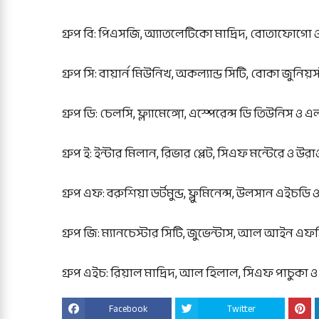
গ্রুপ বি: পিএসজি, অ্যাতলেটিকো মাদ্রিদ, বোতাফোগো ও স
গ্রুপ সি: বায়ার্ন মিউনিখ, অকল্যান্ড সিটি, বোকা জুনি
গ্রুপ ডি: চেলসি, ফ্ল্যামেঙ্গো, এস্পেরেন্স ডি তিউনিস 
গ্রুপ ই: ইন্টার মিলান, রিভার প্লেট, সিএফ মন্টেরে ও উরা
গ্রুপ এফ: বরুশিয়া ডর্টমুন্ড, ফ্লুমিনেন্স, উলসান এই
গ্রুপ জি: ম্যানচেস্টার সিটি, জুভেন্টাস, আল আইন এফ
গ্রুপ এইচ: রিয়াল মাদ্রিদ, আল হিলাল, সিএফ পাচুকা 
Facebook
Twitter