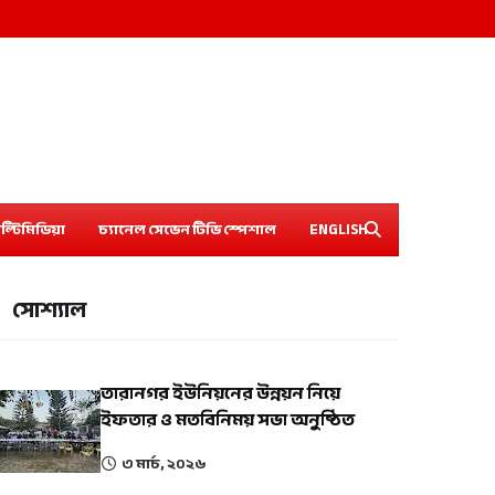
ল্টিমিডিয়া
চ্যানেল সেভেন টিভি স্পেশাল
ENGLISH
সোশ্যাল
তারানগর ইউনিয়নের উন্নয়ন নিয়ে
ইফতার ও মতবিনিময় সভা অনুষ্ঠিত
৩ মার্চ, ২০২৬