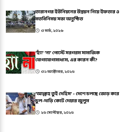
তারানগর ইউনিয়নের উন্নয়ন নিয়ে ইফতার ও
মতবিনিময় সভা অনুষ্ঠিত
৩ মার্চ, ২০২৬
‘হ্যাঁ’ ‘না’ পোস্টে সরগরম সামাজিক
যোগাযোগামাধ্যম, এর কারন কী?
৩১ অক্টোবর, ২০২৫
‘আল্লাহ তুই দেহিস’ - দেশে চলছে জোড় করে
চুল-দাড়ি কেটে দেয়ার জুলুম
২৫ সেপ্টেম্বর, ২০২৫