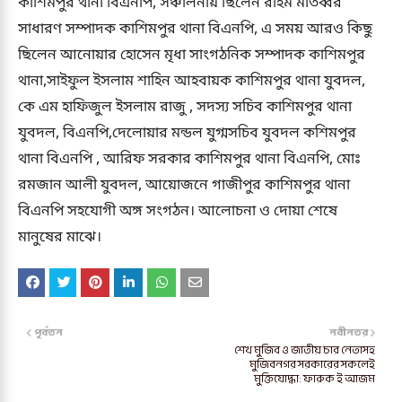
কাশিমপুর থানা বিএনপি, সঞ্চালনায় ছিলেন রহিম মাতব্বর
সাধারণ সম্পাদক কাশিমপুর থানা বিএনপি, এ সময় আরও কিছু
ছিলেন আনোয়ার হোসেন মৃধা সাংগঠনিক সম্পাদক কাশিমপুর
থানা,সাইফুল ইসলাম শাহিন আহবায়ক কাশিমপুর থানা যুবদল,
কে এম হাফিজুল ইসলাম রাজু , সদস্য সচিব কাশিমপুর থানা
যুবদল, বিএনপি,দেলোয়ার মন্ডল যুগ্মসচিব যুবদল কশিমপুর
থানা বিএনপি , আরিফ সরকার কাশিমপুর থানা বিএনপি, মোঃ
রমজান আলী যুবদল, আয়োজনে গাজীপুর কাশিমপুর থানা
বিএনপি সহযোগী অঙ্গ সংগঠন। আলোচনা ও দোয়া শেষে
মানুষের মাঝে।
পূর্বতন
নবীনতর
শেখ মুজিব ও জাতীয় চার নেতাসহ
মুজিবনগর সরকারের সকলেই
মুক্তিযোদ্ধা: ফারুক ই আজম