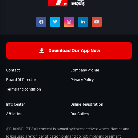
Download Our App Now
Contact
Company Profile
Board Of Directors
Privacy Policy
Terms and condition
Info Center
Online Registration
Affilation
Our Gallery
⦾CHANNEL 7 TV. All content is owned by its respective owners. Names and
logos used are for identification only and do not imply endorsement