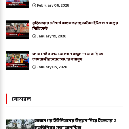
February 06, 2026
বুড়িগঙ্গার সৌন্দর্য ধ্বংস করছে অবৈধ ইটকল ও বালুর
সিন্ডিকেট
January 19, 2026
গ্যাস নেই বলেও দোকানে মজুদ—ভোগান্তিতে
কামরাঙ্গীরচরের সাধারণ মানুষ
January 05, 2026
সোশ্যাল
তারানগর ইউনিয়নের উন্নয়ন নিয়ে ইফতার ও
মতবিনিময় সভা অনুষ্ঠিত