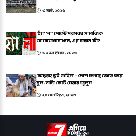
৩ মার্চ, ২০২৬
‘হ্যাঁ’ ‘না’ পোস্টে সরগরম সামাজিক
যোগাযোগামাধ্যম, এর কারন কী?
৩১ অক্টোবর, ২০২৫
‘আল্লাহ তুই দেহিস’ - দেশে চলছে জোড় করে
চুল-দাড়ি কেটে দেয়ার জুলুম
২৫ সেপ্টেম্বর, ২০২৫