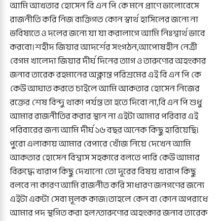
আমি আখতার হোসেন বি এন পি কে মনে প্রাণে ভালোবেসে
রাজনীতি করি নিজ ব্যক্তিগত কোন স্বার্থ হাসিলের জন্যে না
ভবিষ্যতে ও দলের জন্যে যা যা করালাগে আমি নিঃশ্বার্থ ভাবে
করবো।শহীদ জিয়ার আদর্শের সংগঠন,আপোষহীন নেত্রী
বেগম খালেদা জিয়ার দীর্ঘ দিনের ত্যাগ ও তারুণ্যের অহংকার
জনাব তারেক রহমানের অক্লান্ত পরিশ্রমের এই বি এন পি কে
কেউ আঘাত করতে চাইলে আমি আকতার হোসেন নিজের
রক্তের শেষ বিন্দু থাকা পর্যন্ত তা হতে দিবো না,বি এন পি শুধু
আমার রাজনীতির করার স্থান না এইটা আমার পরিবার এই
পরিবারের জন্য আমি দীর্ঘ ১৬ বছর অনেক কিছু হারিয়েছি।
পুরো এলাকায় আমার বেপারে খোঁজ নিয়ে দেখেন আমি
আকতার হোসেন বিশ্বাস সহকারে বলতে পারি কেউ আমার
বিরুদ্ধে খারাপ কিছু দেখানো তো দূরের বিষয় খারাপ কিছু
বলবে না কারণ আমি রাজনীত করি সাধারণ জনগণের জন্যে
এইটা একটা সেবা মূলক কাজ।তাহলে কেন বা কোন অপরাধে
আমার পদ স্থগিত করা হল?তারুণ্যের অহংকার জনাব তারেক