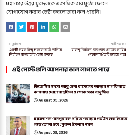
মহানগর উত্তর যুবদলকে একাধিক বার মুঠো ফোনে
যোগাযোগ করার চেষ্টা করলে তারা কল ধরেনি।
পূর্বতন
নবীনতর
একটি মহল কিছু দলকে মাঠে নামিয়ে
রাকসু নির্বাচন: বারংবার ভোটের তারিখ
নির্বাচন বানচালের চেষ্টা করছে
পেছানোয় তৈরি হয়েছে শঙ্কা
এই পোস্টগুলি আপনার ভাল লাগতে পারে
ডিজেসির সদস্য আবু হেনা রাসেলের আত্নার মাগফিরাত
কামনায় দোয়া মাহফিল ও শোক সভা অনুষ্ঠিত
August 05, 2026
চরফ্যাশন-মনপুরাকে পরিবেশবান্ধব পর্যটন হাব হিসেবে
গড়ে তোলা হবে : নুরুল ইসলাম নয়ন
August 03, 2026