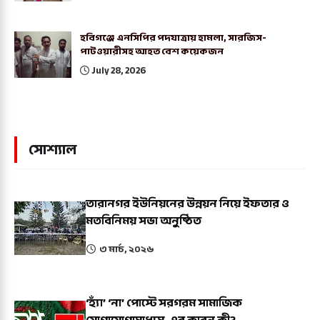
হবিগঞ্জে এনসিপির পদযাত্রায় হামলা, সারজিস-
পাটওয়ারীসহ আহত বেশ কয়েকজন
July 28, 2026
সোশ্যাল
তারানগর ইউনিয়নের উন্নয়ন নিয়ে ইফতার ও
মতবিনিময় সভা অনুষ্ঠিত
৩ মার্চ, ২০২৬
‘হ্যাঁ’ ‘না’ পোস্টে সরগরম সামাজিক