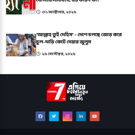
যোগাযোগামাধ্যম, এর কারন কী?
৩১ অক্টোবর, ২০২৫
‘আল্লাহ তুই দেহিস’ - দেশে চলছে জোড় করে
চুল-দাড়ি কেটে দেয়ার জুলুম
২৫ সেপ্টেম্বর, ২০২৫