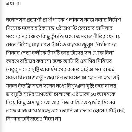
এখনো।
মনোনয়ন প্রত্যাশী প্রার্থীগণকে এলাকায় কাজ করার নির্দেশ
দিয়েছে দলের হাইকমান্ড।৫ই অগাস্ট স্বৈরাচার হাসিনার
পতনের পর থেকে কিছু কুঁচক্রি মহল অপরাজনীতির খেলায়
মেতে উঠেছে যার ফলে দীর্ঘ ১৬ বছরের জুলুম-নির্যাতনের
শিকার নেতা কর্মীকে টার্গেট করে তাঁদের দল থেকে বিনা
কারণে বহিষ্কার করানো হচ্ছে আমি বি এন পির সিনিয়র
নেতৃবৃন্দদের দৃষ্টি আকর্ষণ করে বলতে চাই আপনারা এই
সকল বিষয়ে একটু নজর দিন আর সজাগ হোন না হলে এই
সকল কুঁচক্রি মহল দলের মধ্যে বিশৃঙ্খলা সৃষ্টি করে দলের
ভাবমূর্তি নষ্টের অপচেষ্টা চালাচ্ছে।এই ঢাকা ১৫ আসনকে
নিয়ে কিছু অসাধু নেতা তার নিজ ব্যক্তিগত স্বার্থ হাসিলের
লক্ষে কাজ করে যাচ্ছে তাতে আমি আকতার হোসেন সাঁই দেই
নি আর ভবিষ্যতেও দিবো না।