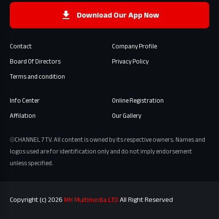
Download Our App Now
Contact
Company Profile
Board Of Directors
Privacy Policy
Terms and condition
Info Center
Online Registration
Affilation
Our Gallery
⦾CHANNEL 7 TV. All content is owned by its respective owners. Names and
logos used are for identification only and do not imply endorsement
unless specified.
Copyright (c) 2026
MH Multimedia LTD
All Right Reserved