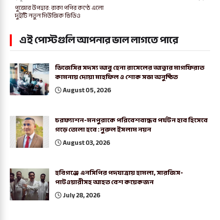
পুজোর উপহার: রাকা পপির কণ্ঠে এলো
দুইটি নতুন মিউজিক ভিডিও
এই পোস্টগুলি আপনার ভাল লাগতে পারে
ডিজেসির সদস্য আবু হেনা রাসেলের আত্নার মাগফিরাত
কামনায় দোয়া মাহফিল ও শোক সভা অনুষ্ঠিত
August 05, 2026
চরফ্যাশন-মনপুরাকে পরিবেশবান্ধব পর্যটন হাব হিসেবে
গড়ে তোলা হবে : নুরুল ইসলাম নয়ন
August 03, 2026
হবিগঞ্জে এনসিপির পদযাত্রায় হামলা, সারজিস-
পাটওয়ারীসহ আহত বেশ কয়েকজন
July 28, 2026