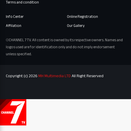
Terms and condition
Info Center
Online Registration
Affilation
Our Gallery
⦾CHANNEL 7 TV. All content is owned by its respective owners. Names and
logos used are for identification only and do not imply endorsement
unless specified.
Copyright (c) 2026
MH Multimedia LTD
All Right Reserved