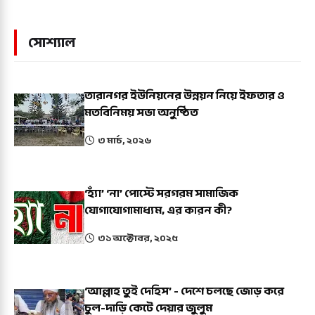
সোশ্যাল
তারানগর ইউনিয়নের উন্নয়ন নিয়ে ইফতার ও
মতবিনিময় সভা অনুষ্ঠিত
৩ মার্চ, ২০২৬
‘হ্যাঁ’ ‘না’ পোস্টে সরগরম সামাজিক
যোগাযোগামাধ্যম, এর কারন কী?
৩১ অক্টোবর, ২০২৫
‘আল্লাহ তুই দেহিস’ - দেশে চলছে জোড় করে
চুল-দাড়ি কেটে দেয়ার জুলুম