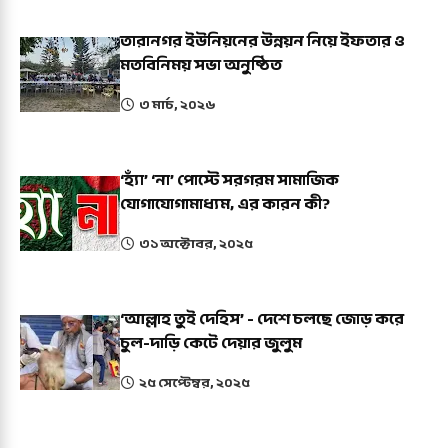
তারানগর ইউনিয়নের উন্নয়ন নিয়ে ইফতার ও
মতবিনিময় সভা অনুষ্ঠিত
৩ মার্চ, ২০২৬
‘হ্যাঁ’ ‘না’ পোস্টে সরগরম সামাজিক
যোগাযোগামাধ্যম, এর কারন কী?
৩১ অক্টোবর, ২০২৫
‘আল্লাহ তুই দেহিস’ - দেশে চলছে জোড় করে
চুল-দাড়ি কেটে দেয়ার জুলুম
২৫ সেপ্টেম্বর, ২০২৫