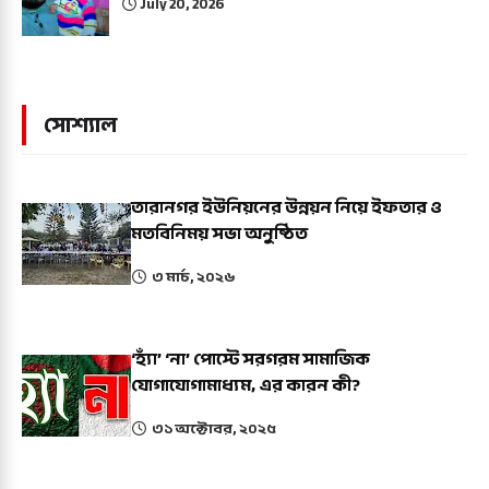
July 20, 2026
সোশ্যাল
তারানগর ইউনিয়নের উন্নয়ন নিয়ে ইফতার ও
মতবিনিময় সভা অনুষ্ঠিত
৩ মার্চ, ২০২৬
‘হ্যাঁ’ ‘না’ পোস্টে সরগরম সামাজিক
যোগাযোগামাধ্যম, এর কারন কী?
৩১ অক্টোবর, ২০২৫