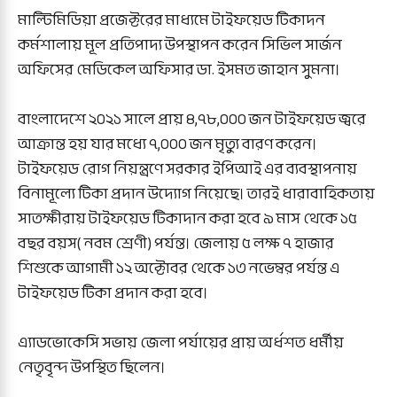
মাল্টিমিডিয়া প্রজেক্টরের মাধ্যমে টাইফয়েড টিকাদন
কর্মশালায় মূল প্রতিপাদ্য উপস্থাপন করেন সিভিল সার্জন
অফিসের মেডিকেল অফিসার ডা. ইসমত জাহান সুমনা।
বাংলাদেশে ২০২১ সালে প্রায় ৪,৭৮,০০০ জন টাইফয়েড জ্বরে
আক্রান্ত হয় যার মধ্যে ৭,০০০ জন মৃত্যু বারণ করেন।
টাইফয়েড রোগ নিয়ন্ত্রণে সরকার ইপিআই এর ব্যবস্থাপনায়
বিনামূল্যে টিকা প্রদান উদ্যোগ নিয়েছে। তারই ধারাবাহিকতায়
সাতক্ষীরায় টাইফয়েড টিকাদান করা হবে ৯ মাস থেকে ১৫
বছর বয়স( নবম শ্রেণী) পর্যন্ত। জেলায় ৫ লক্ষ ৭ হাজার
শিশুকে আগামী ১২ অক্টোবর থেকে ১৩ নভেম্বর পর্যন্ত এ
টাইফয়েড টিকা প্রদান করা হবে।
এ্যাডভোকেসি সভায় জেলা পর্যায়ের প্রায় অর্ধশত ধর্মীয়
নেতৃবৃন্দ উপস্থিত ছিলেন।