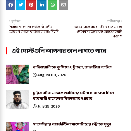
পূর্বতন
নবীনতর
নির্বাচনে কোনো কর্মকর্তা দলীয়
আজ থেকে রাজশাহীতে হতে যাচ্ছে
আচরণ করলে কঠোর ব্যবস্থা: সিইসি
দেশের সবচেয়ে বড় অ্যাস্ট্রোনোমি
ক্যাম্প
এই পোস্টগুলি আপনার ভাল লাগতে পারে
বাড়িওয়ালিকে কুপিয়ে ৯ টুকরা, ভাড়াটিয়া আটক
August 09, 2026
চুরির ঘটনা ও জাল জামিনের ঘটনা ধামাচাপা দিতে
ব্যবসায়ী রাসেলের বিরুদ্ধে অপপ্রচার
July 25, 2026
সাতক্ষীরায় আর্জেন্টিনা সাপোর্টারের স্ট্রোকে মৃত্যু