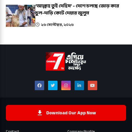
‘আল্লাহ তুই দেহিস’ - দেশে চলছে জোড় করে
চুল-দাড়ি কেটে দেয়ার জুলুম
২৫ সেপ্টেম্বর, ২০২৫
Download Our App Now
Contact
Company Profile