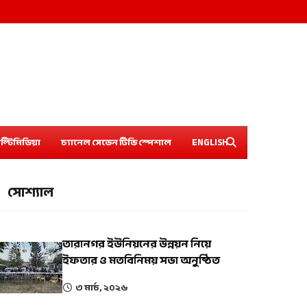
ল্টিমিডিয়া
চ্যানেল সেভেন টিভি স্পেশাল
ENGLISH
সোশ্যাল
তারানগর ইউনিয়নের উন্নয়ন নিয়ে
ইফতার ও মতবিনিময় সভা অনুষ্ঠিত
৩ মার্চ, ২০২৬