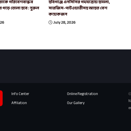
রাকে পরিবেশবান্ধব
হবিগঞ্জে এনসিপির পদযাত্রায় হামলা,
বে গড়ে তোলা হবে : নুরুল
সারজিস-পাটওয়ারীসহ আহত বেশ
কয়েকজন
026
July 28, 2026
Info Center
Online Registration
⦾
N
Affilation
Our Gallery
e