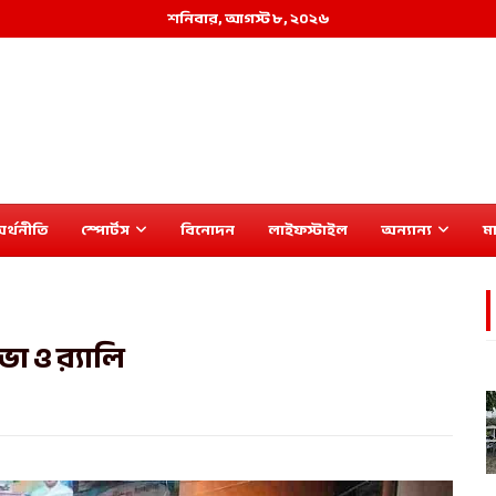
শনিবার, আগস্ট ৮, ২০২৬
র্থনীতি
স্পোর্টস
বিনোদন
লাইফস্টাইল
অন্যান্য
মা
 ও র‍্যালি