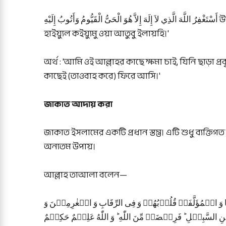
أَسْتَغْفِرُ اللَّهَ الَّذِي لاَ إِلَهَ إِلاَّ هُوَ الْحَىُّ الْقَيُّومُ وَأَتُوبُ إِلَيْهِ উচ্চারণ : 'আস্‌তাগফিরুল্লা হাল্লাজি লা ইলাহা ইল্লা হুওয়াল
হাইয়্যুল কইয়্যুমু ওয়া আতুবু ইলায়হি।'
অর্থ : 'আমি ওই আল্লাহর কাছে ক্ষমা চাই, যিনি ছাড়া প্র
কাছেই (তাওবাহ করে) ফিরে আসি।'
জাকাত আদায় করা
জাকাত ইসলামের একটি প্রধান স্তম্ভ। এটি শুধু ব্যক্তি
অন্যতম উপায়।
আল্লাহ তাআলা বলেন—
 وَ الۡمُؤَلَّفَۃِ قُلُوۡبُهُمۡ وَ فِی الرِّقَابِ وَ الۡغٰرِمِیۡنَ وَ
 السَّبِیۡلِ ؕ فَرِیۡضَۃً مِّنَ اللّٰهِ ؕ وَ اللّٰهُ عَلِیۡمٌ حَکِیۡمٌ