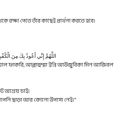
 রক্ষা পেতে তাঁর কাছেই প্রার্থনা করতে হবে।
اللَّهُمَّ إِنِّي أَعُوذُ بِكَ مِنَ الْكُفْرِ 
 ওয়াল ফাকরি, আল্লাহুম্মা ইন্নি আউজুবিকা মিন আজিবল
কট আশ্রয় চাই।
আপনি ছাড়া আর কোনো উপাস্য নেই।”