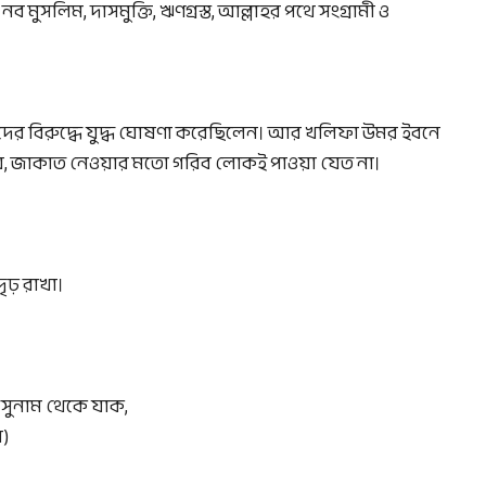
লিম, দাসমুক্তি, ঋণগ্রস্ত, আল্লাহর পথে সংগ্রামী ও
ের বিরুদ্ধে যুদ্ধ ঘোষণা করেছিলেন। আর খলিফা উমর ইবনে
, জাকাত নেওয়ার মতো গরিব লোকই পাওয়া যেত না।
দৃঢ় রাখা।
েও সুনাম থেকে যাক,
ি)