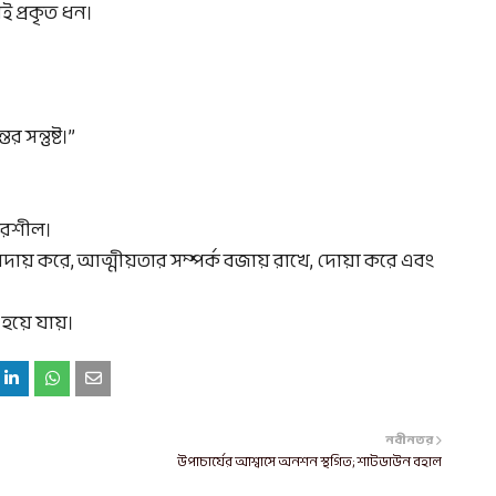
কাই প্রকৃত ধন।
 সন্তুষ্ট।”
্ভরশীল।
 আদায় করে, আত্মীয়তার সম্পর্ক বজায় রাখে, দোয়া করে এবং
্ত হয়ে যায়।
নবীনতর
উপাচার্যের আশ্বাসে অনশন স্থগিত; শাটডাউন বহাল