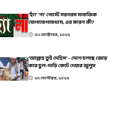
‘হ্যাঁ’ ‘না’ পোস্টে সরগরম সামাজিক
যোগাযোগামাধ্যম, এর কারন কী?
৩১ অক্টোবর, ২০২৫
‘আল্লাহ তুই দেহিস’ - দেশে চলছে জোড়
করে চুল-দাড়ি কেটে দেয়ার জুলুম
২৫ সেপ্টেম্বর, ২০২৫