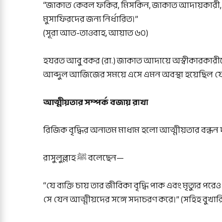
“জাকাত কেবল ফকির, মিসকিন, জাকাত আদায়কারী, নব মুস
মুসাফিরদের জন্য নির্ধারিত।”
(সূরা আত-তাওবাহ, আয়াত ৬০)
হযরত আবু বকর (রা.) জাকাত আদায়ে অস্বীকারকারীদ
আব্দুল আজিজের সময়ে এসে এমন অবস্থা হয়েছিল যে
আত্মীয়তার সম্পর্ক বজায় রাখা
রিজিক বৃদ্ধির অন্যতম মাধ্যম হলো আত্মীয়তার বন্ধন 
রাসুলুল্লাহ ﷺ বলেছেন—
“যে ব্যক্তি চায় তার জীবিকা বৃদ্ধি পাক এবং মৃত্যুর পর
সে যেন আত্মীয়দের সঙ্গে সদাচরণ করে।” (সহিহ বুখার