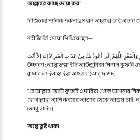
আল্লাহর কাছে দোয়া করা
রিজিকের মালিক একমাত্র মহান আল্লাহ। তাই অভাব থেকে
নবীজি ﷺ দোয়া শিখিয়েছেন—
وَالْفَقْرِ اللَّهُمَّ إِنِّي أَعُوذُ بِكَ مِنْ عَذَابِ الْقَبْرِ لاَ إِلَهَ إِلاَّ أَنْتَ
উচ্চারণ : আল্লাহুম্মা ইন্নি আউজুবিকা মিনাল কুফরি
ক্বাবরি লা ইলাহা ইল্লা আংতা।’ (আবু দাউদ)
“হে আল্লাহ! আমি কুফরি ও দারিদ্র্য থেকে আপনার নি
হে আল্লাহ! আমি কবরের আজাব থেকে আশ্রয় চাই। 
(আবু দাউদ)
অল্পে তুষ্ট থাকা