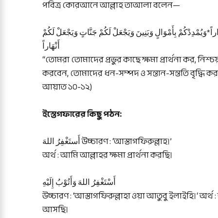
পবিত্র কোরআনে আল্লাহ তাআলা বলেন—
اً*وَيُمْدِدْكُمْ بِأَمْوَالٍ وَبَنِينَ وَيَجْعَلْ لَكُمْ جَنَّاتٍ وَيَجْعَلْ لَكُمْ
أَنْهَاراً
“তোমরা তোমাদের প্রভুর কাছে ক্ষমা প্রার্থনা কর, নিশ্চ
করবেন, তোমাদের ধন-সম্পদ ও সন্তান-সন্ততি বৃদ্ধি কর
আয়াত ১০-১২)
ইস্তেগফারের কিছু পঠন:
أَستَغْفِرُ اللهَ উচ্চারণ : ‘আস্তাগফিরুল্লাহ।’
অর্থ : আমি আল্লাহর ক্ষমা প্রার্থনা করছি।
أَسْتَغْفِرُ اللهَ وَأَتُوْبُ إِلَيْهِ
উচ্চারণ : ‘আস্তাগফিরুল্লাহা ওয়া আতুবু ইলাইহি।‘ অর্থ 
আসছি।