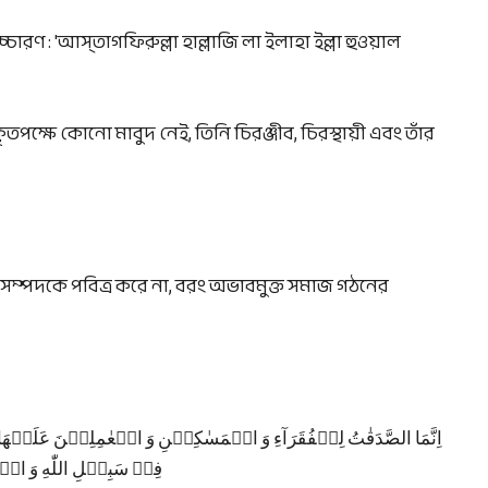
কৃতপক্ষে কোনো মাবুদ নেই, তিনি চিরঞ্জীব, চিরস্থায়ী এবং তাঁর
গত সম্পদকে পবিত্র করে না, বরং অভাবমুক্ত সমাজ গঠনের
اِنَّمَا الصَّدَقٰتُ لِلۡفُقَرَآءِ وَ الۡمَسٰکِیۡنِ وَ الۡعٰمِلِیۡنَ عَلَیۡهَا
فِیۡ سَبِیۡلِ اللّٰهِ وَ ابۡنِ