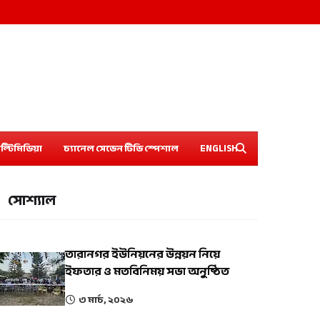
ল্টিমিডিয়া
চ্যানেল সেভেন টিভি স্পেশাল
ENGLISH
সোশ্যাল
তারানগর ইউনিয়নের উন্নয়ন নিয়ে
ইফতার ও মতবিনিময় সভা অনুষ্ঠিত
৩ মার্চ, ২০২৬