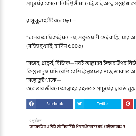
প্রাচুর্যের কোনো নির্দিষ্ট সীমা নেই, তাই অল্পে সন্তুষ্ট থা
রাসুলুল্লাহ ﷺ বলেছেন—
“ধনের আধিক্যই ধন নয়; প্রকৃত ধনী সেই ব্যক্তি, যার অন্তর
(সহিহ বুখারি, হাদিস ৬৪৪৬)
অভাব, প্রাচুর্য, রিজিক—সবই আল্লাহর ইচ্ছার উপর নির
কিন্তু মানুষ যদি বেশি বেশি ইস্তেগফার পড়ে, জাকাত
অল্পে তুষ্ট থাকে—
তবে তার জীবনে আল্লাহর রহমত ও প্রাচুর্যের দ্বার উন্মুক
Facebook
Twitter
পূর্বতন
ড্যাফোডিল ও সিটি ইউনিভার্সিটি শিক্ষার্থীদের সংঘর্ষ, গাড়িতে আগুন