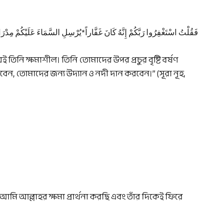
فَقُلْتُ اسْتَغْفِرُوا رَبَّكُمْ إِنَّهُ كَانَ غَفَّاراً*يُرْسِلِ السَّمَاءَ عَلَيْكُمْ مِدْرَار
য়ই তিনি ক্ষমাশীল। তিনি তোমাদের উপর প্রচুর বৃষ্টি বর্ষণ
বেন, তোমাদের জন্য উদ্যান ও নদী দান করবেন।” (সূরা নূহ,
: আমি আল্লাহর ক্ষমা প্রার্থনা করছি এবং তাঁর দিকেই ফিরে