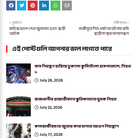
পূর্বতন
নবীনতর
জবি ছাত্রদল নেতা জুবায়েদ হত্যা: ছাত্রী
গাজীপুরে শিশু ধর্ষণের ঘটনায় রাবি
আটক
ছাত্রী সংস্থার মানবনন্ধন
এই পোস্টগুলি আপনার ভাল লাগতে পারে
বাস নিয়ন্ত্রণ হারিয়ে ঢুকলো কুর্মিটোলা হাসপাতালে, নিহত
১
July 26, 2026
রাজধানীর হাজারীবাগে ছুরিকাঘাতে যুবক নিহত
July 22, 2026
কামরাঙ্গীরচরে জুতার কারখানার আগুন নিয়ন্ত্রণে
July 17, 2026