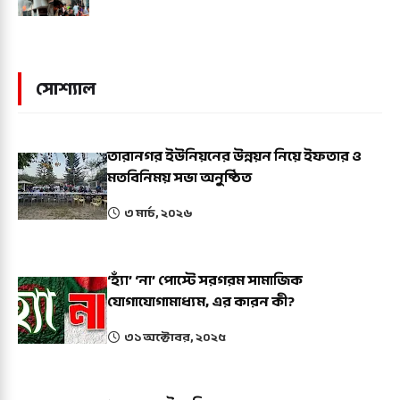
সোশ্যাল
তারানগর ইউনিয়নের উন্নয়ন নিয়ে ইফতার ও
মতবিনিময় সভা অনুষ্ঠিত
৩ মার্চ, ২০২৬
‘হ্যাঁ’ ‘না’ পোস্টে সরগরম সামাজিক
যোগাযোগামাধ্যম, এর কারন কী?
৩১ অক্টোবর, ২০২৫