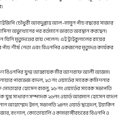
ে।
ইজিপি চৌধুরী আবদুল্লাহ আল–মামুন পাঁচ বছরের সাজার
না অভ্যুত্থানের পর বর্তমানে ভারতে অবস্থান করছেন।
িনি মৃত্যুদণ্ডের রায় পেলেন। এই ট্রাইব্যুনালের রায়ের
ঁচ শীর্ষ নেতা এবং বিএনপির একজনের মৃত্যুদণ্ড কার্যকর
ষিণ বিএনপির যুগ্ম আহ্বায়ক মীর আশরাফ আলী আজম।
োয়ার পারভেজ বাদল, ২৩ নং ওয়ার্ডের সাবেক কমিশনার
মোতাহার হোসেন বাবলু, ২৬ নং ওয়ার্ডের সাবেক সভাপতি
 যুগ্ন সাধারণ সম্পাদক ২৬নং ওয়ার্ড আরমান হোসেন বাদল
 আহাম্মেদ ইমন, সভাপতি ২৪নং ওয়ার্ড ছাত্রদল, ইয়াকিন
কবাজার, বংশাল, কোতোয়ালি ও কামরাঙ্গীরচরের বিএনপি ও