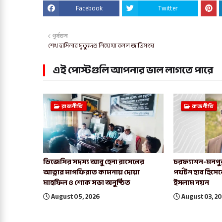
Facebook
Twitter
পূর্বতন
শেখ হাসিনার মৃত্যুদণ্ড নিয়ে যা বলল জাতিসংঘ
এই পোস্টগুলি আপনার ভাল লাগতে পারে
রাজনীতি
রাজনীতি
ডিজেসির সদস্য আবু হেনা রাসেলের
চরফ্যাশন-মনপু
আত্নার মাগফিরাত কামনায় দোয়া
পর্যটন হাব হিসে
মাহফিল ও শোক সভা অনুষ্ঠিত
ইসলাম নয়ন
August 05, 2026
August 03, 2