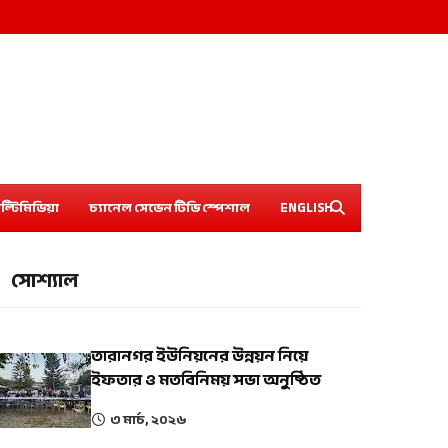
ল্টিমিডিয়া
চ্যানেল সেভেন টিভি স্পেশাল
ENGLISH
সোশ্যাল
তারানগর ইউনিয়নের উন্নয়ন নিয়ে
ইফতার ও মতবিনিময় সভা অনুষ্ঠিত
৩ মার্চ, ২০২৬