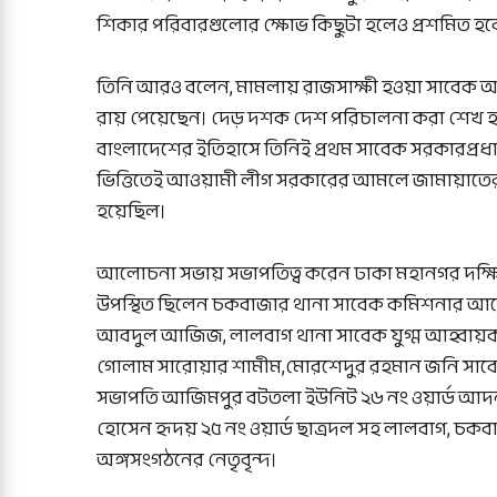
শিকার পরিবারগুলোর ক্ষোভ কিছুটা হলেও প্রশমিত হব
তিনি আরও বলেন, মামলায় রাজসাক্ষী হওয়া সাবেক আ
রায় পেয়েছেন। দেড় দশক দেশ পরিচালনা করা শেখ হাসি
বাংলাদেশের ইতিহাসে তিনিই প্রথম সাবেক সরকারপ্রধান য
ভিত্তিতেই আওয়ামী লীগ সরকারের আমলে জামায়াতের পা
হয়েছিল।
আলোচনা সভায় সভাপতিত্ব করেন ঢাকা মহানগর দক্
উপস্থিত ছিলেন চকবাজার থানা সাবেক কমিশনার আন
আবদুল আজিজ, লালবাগ থানা সাবেক যুগ্ম আহ্বায়ক 
গোলাম সারোয়ার শামীম,মোরশেদুর রহমান জনি সাবেক
সভাপতি আজিমপুর বটতলা ইউনিট ২৬ নং ওয়ার্ড আদনান
হোসেন হৃদয় ২৫ নং ওয়ার্ড ছাত্রদল সহ লালবাগ, চ
অঙ্গসংগঠনের নেতৃবৃন্দ।