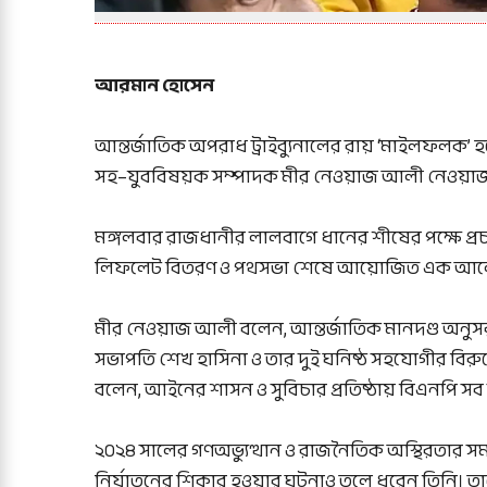
আরমান হোসেন
আন্তর্জাতিক অপরাধ ট্রাইব্যুনালের রায় ‘মাইলফলক’ হ
সহ–যুববিষয়ক সম্পাদক মীর নেওয়াজ আলী নেওয়া
মঙ্গলবার রাজধানীর লালবাগে ধানের শীষের পক্ষে প্র
লিফলেট বিতরণ ও পথসভা শেষে আয়োজিত এক আলোচন
মীর নেওয়াজ আলী বলেন, আন্তর্জাতিক মানদণ্ড অনুসরণ
সভাপতি শেখ হাসিনা ও তার দুই ঘনিষ্ঠ সহযোগীর বিরুদ্ধ
বলেন, আইনের শাসন ও সুবিচার প্রতিষ্ঠায় বিএনপি
২০২৪ সালের গণঅভ্যুত্থান ও রাজনৈতিক অস্থিরতার 
নির্যাতনের শিকার হওয়ার ঘটনাও তুলে ধরেন তিনি। তার দ