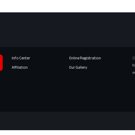
Info Center
Online Registration
⦾
N
Affilation
Our Gallery
e