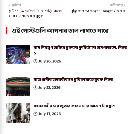
পূর্বতন
নবীনতর
প্লট বরাদ্দে জালিয়াতি: যে শাস্তি পেলেন
মুক্তি পেল “Stranger Things” সিজন ৫
শেখ হাসিনা, জয় ও পুতুল
এই পোস্টগুলি আপনার ভাল লাগতে পারে
বাস নিয়ন্ত্রণ হারিয়ে ঢুকলো কুর্মিটোলা হাসপাতালে, নিহত
১
July 26, 2026
রাজধানীর হাজারীবাগে ছুরিকাঘাতে যুবক নিহত
July 22, 2026
কামরাঙ্গীরচরে জুতার কারখানার আগুন নিয়ন্ত্রণে
July 17, 2026