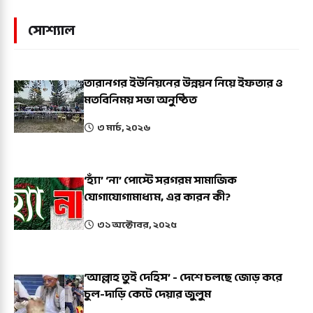
সোশ্যাল
তারানগর ইউনিয়নের উন্নয়ন নিয়ে ইফতার ও
মতবিনিময় সভা অনুষ্ঠিত
৩ মার্চ, ২০২৬
‘হ্যাঁ’ ‘না’ পোস্টে সরগরম সামাজিক
যোগাযোগামাধ্যম, এর কারন কী?
৩১ অক্টোবর, ২০২৫
‘আল্লাহ তুই দেহিস’ - দেশে চলছে জোড় করে
চুল-দাড়ি কেটে দেয়ার জুলুম