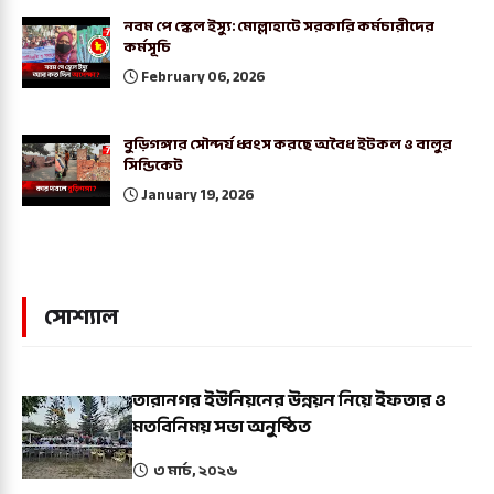
নবম পে স্কেল ইস্যু: মোল্লাহাটে সরকারি কর্মচারীদের
কর্মসূচি
February 06, 2026
বুড়িগঙ্গার সৌন্দর্য ধ্বংস করছে অবৈধ ইটকল ও বালুর
সিন্ডিকেট
January 19, 2026
সোশ্যাল
তারানগর ইউনিয়নের উন্নয়ন নিয়ে ইফতার ও
মতবিনিময় সভা অনুষ্ঠিত
৩ মার্চ, ২০২৬