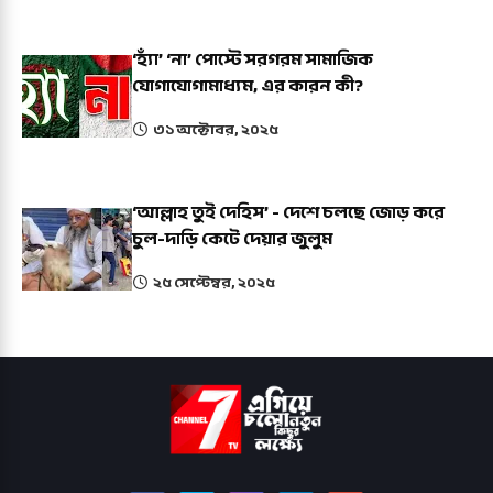
‘হ্যাঁ’ ‘না’ পোস্টে সরগরম সামাজিক
যোগাযোগামাধ্যম, এর কারন কী?
৩১ অক্টোবর, ২০২৫
‘আল্লাহ তুই দেহিস’ - দেশে চলছে জোড় করে
চুল-দাড়ি কেটে দেয়ার জুলুম
২৫ সেপ্টেম্বর, ২০২৫