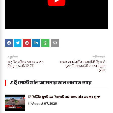
পূর্বতন
নবীনতর
কড়াইল বস্তিতে ভয়াবহ আগুন,
৩৭নং ওয়ার্ডবাসীর মাঝে (টিসিবি) কার্ড
নিয়ন্ত্রনে ১৬টি ইউনিট
তুলে দিলেন কাউন্সিলর মোঃ সুমন
ভুইয়া
এই পোস্টগুলি আপনার ভাল লাগতে পারে
সিসিটিভি ফুটেজে সিলেটে বাস সংঘর্ষের ভয়ঙ্কর দৃশ্য
August 07, 2026