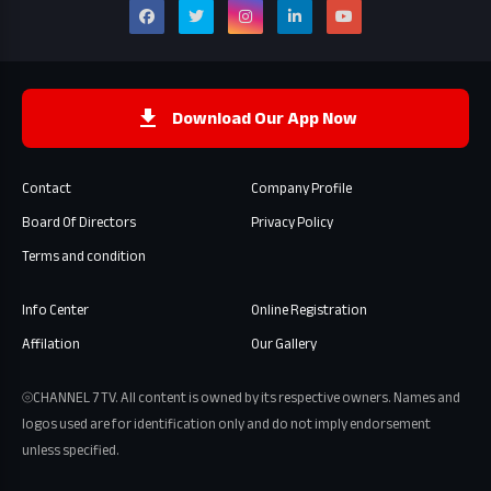
Download Our App Now
Contact
Company Profile
Board Of Directors
Privacy Policy
Terms and condition
Info Center
Online Registration
Affilation
Our Gallery
⦾CHANNEL 7 TV. All content is owned by its respective owners. Names and
logos used are for identification only and do not imply endorsement
unless specified.