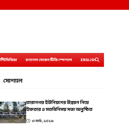
ল্টিমিডিয়া
চ্যানেল সেভেন টিভি স্পেশাল
ENGLISH
সোশ্যাল
তারানগর ইউনিয়নের উন্নয়ন নিয়ে
ইফতার ও মতবিনিময় সভা অনুষ্ঠিত
৩ মার্চ, ২০২৬