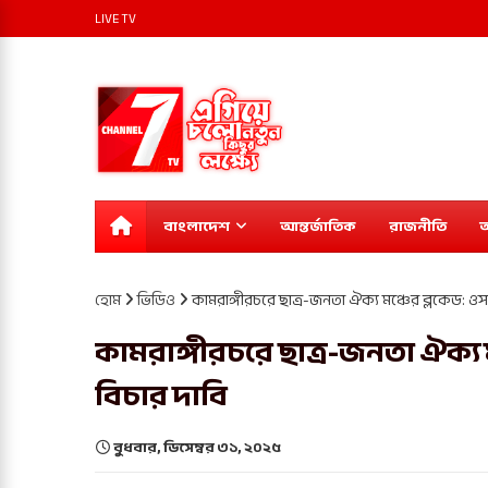
LIVE TV
বাংলাদেশ
আন্তর্জাতিক
রাজনীতি
অ
হোম
ভিডিও
কামরাঙ্গীরচরে ছাত্র-জনতা ঐক্য মঞ্চের ব্লকেড: ওসম
কামরাঙ্গীরচরে ছাত্র-জনতা ঐক্য ম
বিচার দাবি
বুধবার, ডিসেম্বর ৩১, ২০২৫