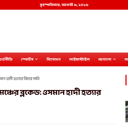
বৃহস্পতিবার, আগস্ট ৬, ২০২৬
র্থনীতি
স্পোর্টস
বিনোদন
লাইফস্টাইল
অন্যান্য
মা
ান হাদী হত্যার বিচার দাবি
ঞ্চের ব্লকেড: ওসমান হাদী হত্যার