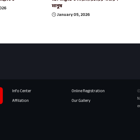
মানুষ
2026
January 05, 2026
Info Center
Online Registration
⦾
N
Affilation
Our Gallery
e