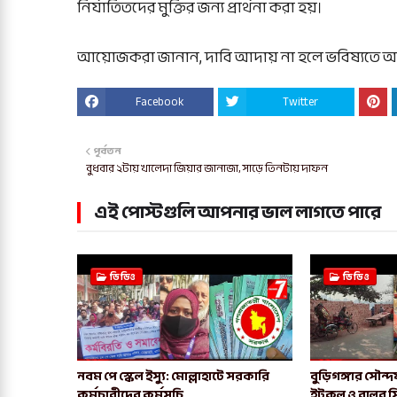
নির্যাতিতদের মুক্তির জন্য প্রার্থনা করা হয়।
আয়োজকরা জানান, দাবি আদায় না হলে ভবিষ্যতে আর
Facebook
Twitter
পূর্বতন
বুধবার ২টায় খালেদা জিয়ার জানাজা, সাড়ে তিনটায় দাফন
এই পোস্টগুলি আপনার ভাল লাগতে পারে
ভিডিও
ভিডিও
নবম পে স্কেল ইস্যু: মোল্লাহাটে সরকারি
বুড়িগঙ্গার সৌন্
কর্মচারীদের কর্মসূচি
ইটকল ও বালুর স