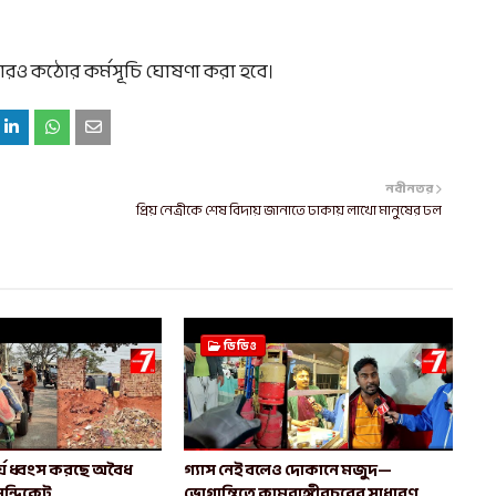
ও কঠোর কর্মসূচি ঘোষণা করা হবে।
নবীনতর
প্রিয় নেত্রীকে শেষ বিদায় জানাতে ঢাকায় লাখো মানুষের ঢল
ভিডিও
দর্য ধ্বংস করছে অবৈধ
গ্যাস নেই বলেও দোকানে মজুদ—
িন্ডিকেট
ভোগান্তিতে কামরাঙ্গীরচরের সাধারণ