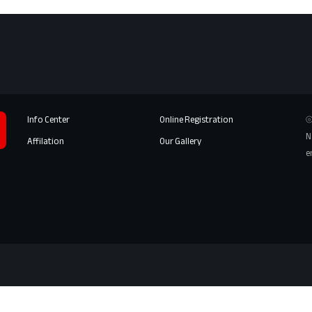
Info Center
Online Registration
⦾
N
Affilation
Our Gallery
e