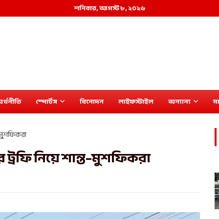
শনিবার, আগস্ট ৮, ২০২৬
র্থনীতি
স্পোর্টস
বিনোদন
লাইফস্টাইল
অন্যান্য
মা
ত–মুশফিকরা
ট্রফি নিয়ে শান্ত–মুশফিকরা