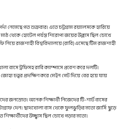
দা নেমেছে গত শুক্রবার। এতে চট্টগ্রাম রয়্যালসকে হারিয়ে
। মাঠ থেকে হোটেল পর্যন্ত শিরোপা জয়ের উল্লাস ছিল চোখে
ি নিয়ে রাজশাহী বিশ্ববিদ্যালয়ে (রাবি) এসেছে টিম রাজশাহী
া বাসে ট্রফিসহ রাবি ক্যাম্পাসে প্রবেশ করে দলটি।
 জোহা চত্বর প্রদক্ষিণ করে মেইন গেট দিয়ে বের হয়ে যায়
দের জনস্রোত। অনেক শিক্ষার্থী নিজেদের টি-শার্ট বাসের
টোগ্রাফ দেন। ছাদখোলা বাস থেকে ফুলঝুড়ির মতো জার্সি ছুড়ে
 শিক্ষার্থীদের উচ্ছ্বাস ছিল চোখে পড়ার মতো।