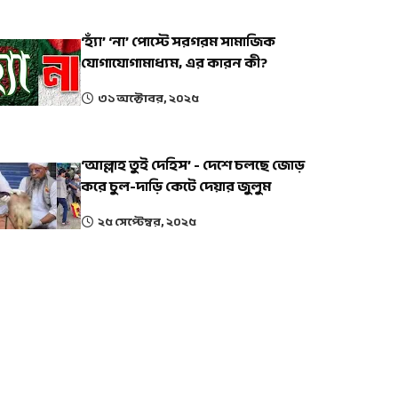
‘হ্যাঁ’ ‘না’ পোস্টে সরগরম সামাজিক
যোগাযোগামাধ্যম, এর কারন কী?
৩১ অক্টোবর, ২০২৫
‘আল্লাহ তুই দেহিস’ - দেশে চলছে জোড়
করে চুল-দাড়ি কেটে দেয়ার জুলুম
২৫ সেপ্টেম্বর, ২০২৫