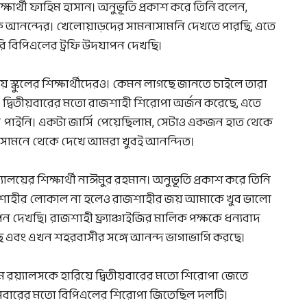
্ষার্থী ফাহিম হাসান। অনুভূতি প্রকাশ করে তিনি বলেন,
ক আনন্দের। খেলোয়াড়দের সামনাসামনি দেখতে পারছি, এতে
রি বিপিএলের ট্রফি উদযাপন দেখছি।
য় স্কুলের শিক্ষার্থীদেরও। কেমন লাগছে জানতে চাইলে তারা
্বিতীয়বারের মতো রাজশাহী শিরোপা অর্জন করেছে, এতে
ি পাইনি। একটা জার্সি পেয়েছিলাম, সেটাও একজন হাত থেকে
ের সামনে থেকে দেখে আমরা খুবই আনন্দিত।
যালয়ের শিক্ষার্থী নাঈমুর রহমান। অনুভূতি প্রকাশ করে তিনি
রাজশাহীর লোকাল না হলেও রাজশাহীর জয় আমাকে খুব ভালো
দেখছি। রাজশাহী ফ্র্যাঞ্চাইজির মালিক পক্ষকে ধন্যবাদ
েছে এবং এখন শহরবাসীর সঙ্গে আনন্দ ভাগাভাগি করছে।
্রাম রয়্যালসকে হারিয়ে দ্বিতীয়বারের মতো শিরোপা জেতে
থমবারের মতো বিপিএলের শিরোপা জিতেছিল দলটি।