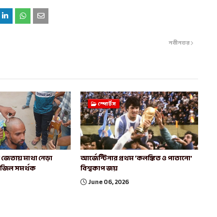
নবীনতর
স্পোর্টস
াচ জেতায় মাথা নেড়া
আর্জেন্টিনার প্রথম ‘কলঙ্কিত ও পাতানো’
রাজিল সমর্থক
বিশ্বকাপ জয়
June 06, 2026