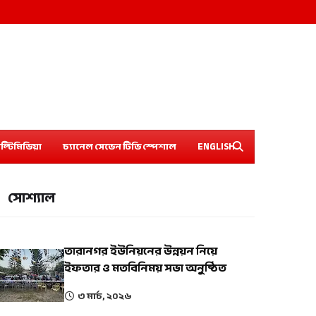
ল্টিমিডিয়া
চ্যানেল সেভেন টিভি স্পেশাল
ENGLISH
সোশ্যাল
তারানগর ইউনিয়নের উন্নয়ন নিয়ে
ইফতার ও মতবিনিময় সভা অনুষ্ঠিত
৩ মার্চ, ২০২৬