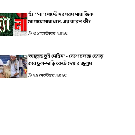
‘হ্যাঁ’ ‘না’ পোস্টে সরগরম সামাজিক
যোগাযোগামাধ্যম, এর কারন কী?
৩১ অক্টোবর, ২০২৫
‘আল্লাহ তুই দেহিস’ - দেশে চলছে জোড়
করে চুল-দাড়ি কেটে দেয়ার জুলুম
২৫ সেপ্টেম্বর, ২০২৫