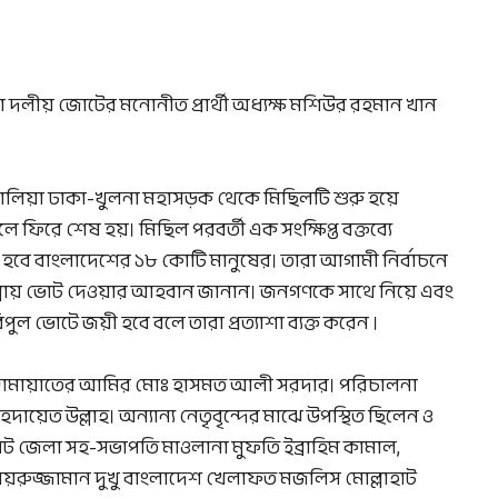
ারো দলীয় জোটের মনোনীত প্রার্থী অধ্যক্ষ মশিউর রহমান খান
ালিয়া ঢাকা-খুলনা মহাসড়ক থেকে মিছিলটি শুরু হয়ে
লে ফিরে শেষ হয়। মিছিল পরবর্তী এক সংক্ষিপ্ত বক্তব্যে
় হবে বাংলাদেশের ১৮ কোটি মানুষের। তারা আগামী নির্বাচনে
িপাল্লায় ভোট দেওয়ার আহবান জানান। জনগণকে সাথে নিয়ে এবং
ল ভোটে জয়ী হবে বলে তারা প্রত্যাশা ব্যক্ত করেন ।
া জামায়াতের আমির মোঃ হাসমত আলী সরদার। পরিচালনা
়েত উল্লাহ। অন্যান্য নেতৃবৃন্দের মাঝে উপস্থিত ছিলেন ও
ট জেলা সহ-সভাপতি মাওলানা মুফতি ইব্রাহিম কামাল,
ায়রুজ্জামান দুখু বাংলাদেশ খেলাফত মজলিস মোল্লাহাট