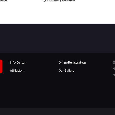
 2026
February 24, 2026
Info Center
Online Registration
⦾
N
Affilation
Our Gallery
e