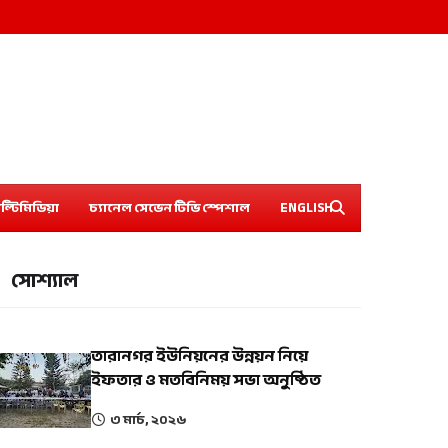
ল্টিমিডিয়া
চ্যানেল সেভেন টিভি স্পেশাল
ENGLISH
সোশ্যাল
তারানগর ইউনিয়নের উন্নয়ন নিয়ে
ইফতার ও মতবিনিময় সভা অনুষ্ঠিত
৩ মার্চ, ২০২৬