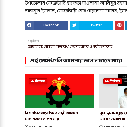
উপজেলার সেক্রেটারি হাফেজ মাওলানা আনিসুর রহমা
নাজমুল ইসলাম, সেক্রেটারি মোঃ পারভেজ আলম, ইসলাম
Facebook
Twitter
পূর্বতন
ভোটকেন্দ্রে মোবাইল নিতে বাধা নেই সাংবাদিক ও পর্যবেক্ষকদের
এই পোস্টগুলি আপনার ভাল লাগতে পারে
নির্বাচন
নির্বাচন
বিএনপির সংরক্ষিত নারী আসনে
ঘুষ-দালালমুক্ত 
মনোনয়ন পেলেন যারা
৩১ নং ওয়ার্ড কাউন