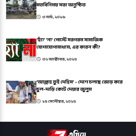
মতবিনিময় সভা অনুষ্ঠিত
৩ মার্চ, ২০২৬
‘হ্যাঁ’ ‘না’ পোস্টে সরগরম সামাজিক
যোগাযোগামাধ্যম, এর কারন কী?
৩১ অক্টোবর, ২০২৫
‘আল্লাহ তুই দেহিস’ - দেশে চলছে জোড় করে
চুল-দাড়ি কেটে দেয়ার জুলুম
২৫ সেপ্টেম্বর, ২০২৫