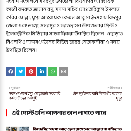
সংবাদ সম্মেলনে সদরপুর উপজেলা বিএনপির আহ্বায়ক
কাজী বদরুত জামান বদু, সদস্য সচিব মোঃ তরিকুল ইসলাম
কবির মোল্লা, যুগ্ম আহ্বায়ক কেএম আবু সাইদসহ ফরিদপুর
জেলা এবং ভাঙ্গা, সদরপুর ও চরভদ্রাসন উপজেলার প্রিন্ট ও
ইলেকট্রনিক মিডিয়ার সাংবাদিকরা উপস্থিত ছিলেন। এছাড়াও
বিএনপি ও অঙ্গসংগঠনের বিভিন্ন স্তরের নেতাকর্মীরা এ সময়
উপস্থিত ছিলেন।
পূর্বতন
নবীনতর
নবম পে স্কেল ইস্যু: মোল্লাহাটে সরকারি
ট্রেন দুর্ঘটনায় রাবি শিক্ষার্থীর অকাল
কর্মচারীদের কর্মসূচি
মৃত্যু
এই পোস্টগুলি আপনার ভাল লাগতে পারে
ডিজেসির সদস্য আবু হেনা রাসেলের আত্নার মাগফিরাত