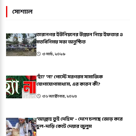
সোশ্যাল
তারানগর ইউনিয়নের উন্নয়ন নিয়ে ইফতার ও
মতবিনিময় সভা অনুষ্ঠিত
৩ মার্চ, ২০২৬
‘হ্যাঁ’ ‘না’ পোস্টে সরগরম সামাজিক
যোগাযোগামাধ্যম, এর কারন কী?
৩১ অক্টোবর, ২০২৫
‘আল্লাহ তুই দেহিস’ - দেশে চলছে জোড় করে
চুল-দাড়ি কেটে দেয়ার জুলুম