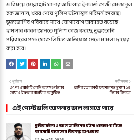
এ বিষয়ে মোল্লাহাট থানার অফিসার ইনচার্জ কাজী রমজানুল
হক জানান, খবর পেয়ে পুলিশ ঘটনাস্থল পরিদর্ন করেছে।
ভূক্তভোগির পরিবারে সাথে যোগাযোগ অব্যাহত রয়েছে।
হামলার কারন জানতে পুলিশ কাজ করছে, ভুক্তভোগি
পরিবারের পক্ষ থেকে লিখিত অভিযোগ পেলে মামলা দায়ের
করা হবে।
পূর্বতন
নবীনতর
৩৭ নং ওয়ার্ড বিএনপি অঙ্গ সংগঠনের
হাদির হত্যাকারী ফয়সালসহ দু’জন ১৪
দোয়া ও ইফতার মাহফিল অনুষ্ঠিত
দিনের রিমান্ডে
এই পোস্টগুলি আপনার ভাল লাগতে পারে
চুরির ঘটনা ও জাল জামিনের ঘটনা ধামাচাপা দিতে
ব্যবসায়ী রাসেলের বিরুদ্ধে অপপ্রচার
July 25, 2026