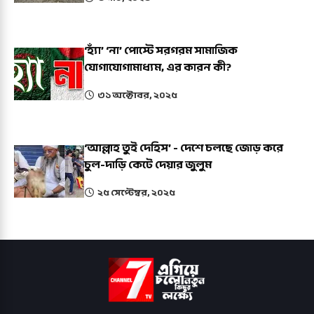
‘হ্যাঁ’ ‘না’ পোস্টে সরগরম সামাজিক
যোগাযোগামাধ্যম, এর কারন কী?
৩১ অক্টোবর, ২০২৫
‘আল্লাহ তুই দেহিস’ - দেশে চলছে জোড় করে
চুল-দাড়ি কেটে দেয়ার জুলুম
২৫ সেপ্টেম্বর, ২০২৫