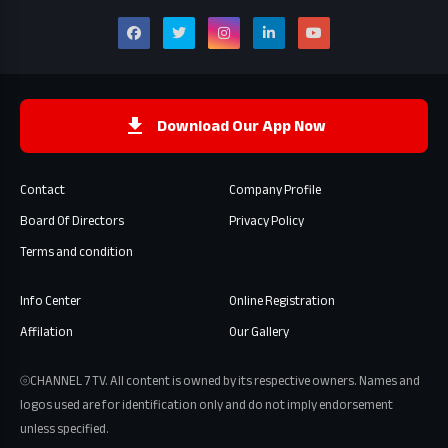
Download Our App Now
Contact
Company Profile
Board Of Directors
Privacy Policy
Terms and condition
Info Center
Online Registration
Affilation
Our Gallery
⦾CHANNEL 7 TV. All content is owned by its respective owners. Names and
logos used are for identification only and do not imply endorsement
unless specified.