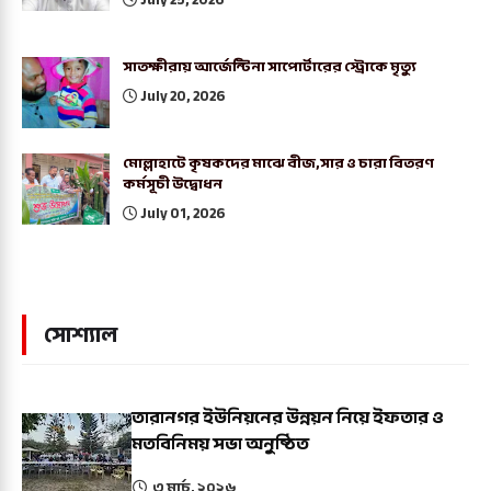
সাতক্ষীরায় আর্জেন্টিনা সাপোর্টারের স্ট্রোকে মৃত্যু
July 20, 2026
মোল্লাহাটে কৃষকদের মাঝে বীজ,সার ও চারা বিতরণ
কর্মসূচী উদ্বোধন
July 01, 2026
সোশ্যাল
তারানগর ইউনিয়নের উন্নয়ন নিয়ে ইফতার ও
মতবিনিময় সভা অনুষ্ঠিত
৩ মার্চ, ২০২৬