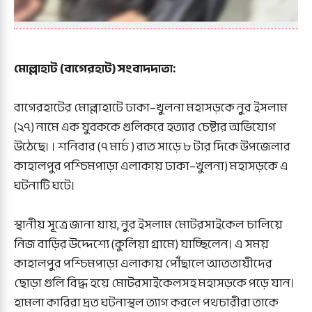
মোল্লাহাট (বাগেরহাট) সংবাদদাতা:
বাগেরহাটের মোল্লাহাটে ঢাকা–খুলনা মহাসড়কে নুর ইসলাম
(২৭) নামে এক যুবককে গুলিকরে হত্যার চেষ্টার অভিযোগ
উঠেছে। । শনিবার (৭ মার্চ ) রাত সাড়ে ৮ টার দিকে উপজেলার
কাহালপুর পশ্চিমপাড়া এলাকায় ঢাকা–খুলনা) মহাসড়কে এ
ঘটনাটি ঘটে।
স্থানীয় সূত্রে জানা যায়, নুর ইসলাম মোটরসাইকেল চালিয়ে
নিজ বাড়ির উদ্দেশ্যে (কুলিয়া গ্রামে) যাচ্ছিলেন। এ সময়
কাহালপুর পশ্চিমপাড়া এলাকায় পৌঁছালে আততায়ীদের
ছোড়া গুলি বিদ্ধ হয়ে মোটরসাইকেলসহ মহাসড়কে পড়ে যান।
হামলা কারিরা দ্রত ঘটনাস্থল ত্যাগ করলে পথচারীরা তাকে