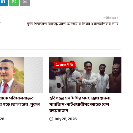
নবীনতর
ল
কুবি শিক্ষকের বিরুদ্ধে আনা অভিযোগ ‘মিথ্যা ও মানহানিকর’ দাবি
রাজনীতি
রাকে পরিবেশবান্ধব
হবিগঞ্জে এনসিপির পদযাত্রায় হামলা,
বে গড়ে তোলা হবে : নুরুল
সারজিস-পাটওয়ারীসহ আহত বেশ
কয়েকজন
026
July 28, 2026