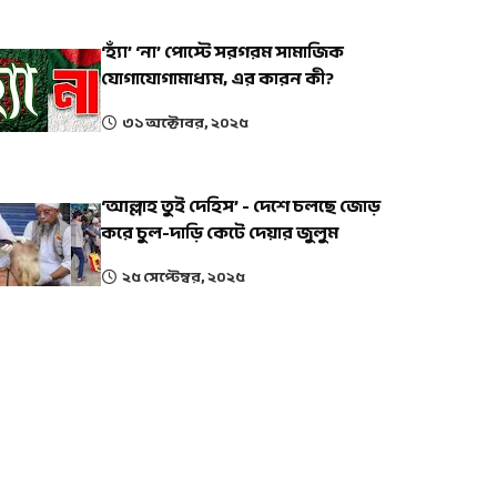
‘হ্যাঁ’ ‘না’ পোস্টে সরগরম সামাজিক
যোগাযোগামাধ্যম, এর কারন কী?
৩১ অক্টোবর, ২০২৫
‘আল্লাহ তুই দেহিস’ - দেশে চলছে জোড়
করে চুল-দাড়ি কেটে দেয়ার জুলুম
২৫ সেপ্টেম্বর, ২০২৫