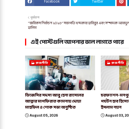
Facebook
Twitter
পূর্বতন
''জবিকস নির্বাচন ২০২৬'' সভাপতি খন্দকার হাবিবুর এবং সম্পাদক আবদু
হালিম
এই পোস্টগুলি আপনার ভাল লাগতে পারে
রাজনীতি
রাজনীতি
ডিজেসির সদস্য আবু হেনা রাসেলের
চরফ্যাশন-মনপু
আত্নার মাগফিরাত কামনায় দোয়া
পর্যটন হাব হিসে
মাহফিল ও শোক সভা অনুষ্ঠিত
ইসলাম নয়ন
August 05, 2026
August 03, 2