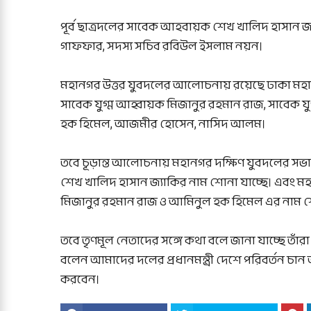
পূর্ব ছাত্রদলের সাবেক আহবায়ক শেখ খালিদ হাসান জ্য
গাফফার, সদস্য সচিব রবিউল ইসলাম নয়ন।
মহানগর উত্তর যুবদলের আলোচনায় রয়েছে ঢাকা মহান
সাবেক যুগ্ম আহ্বায়ক মিজানুর রহমান রাজ, সাবেক 
হক হিমেল, আজমীর হোসেন, নাসিদ আলম।
তবে চূড়ান্ত আলোচনায় মহানগর দক্ষিণ যুবদলের 
শেখ খালিদ হাসান জ্যাকির নাম শোনা যাচ্ছে। এবং ম
মিজানুর রহমান রাজ ও আমিনুল হক হিমেল এর নাম শো
তবে তৃণমূল নেতাদের সঙ্গে কথা বলে জানা যাচ্ছে তাঁরা
বলেন আমাদের দলের প্রধানমন্ত্রী দেশে পরিবর্তন চান আ
করবেন।