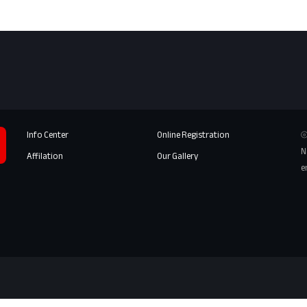
Info Center
Online Registration
⦾
N
Affilation
Our Gallery
e