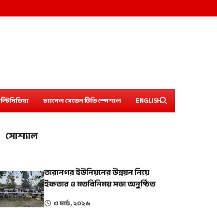
ল্টিমিডিয়া
চ্যানেল সেভেন টিভি স্পেশাল
ENGLISH
সোশ্যাল
তারানগর ইউনিয়নের উন্নয়ন নিয়ে
ইফতার ও মতবিনিময় সভা অনুষ্ঠিত
৩ মার্চ, ২০২৬