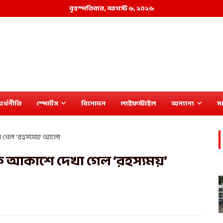
বৃহস্পতিবার, আগস্ট ৬, ২০২৬
র্থনীতি
স্পোর্টস
বিনোদন
লাইফস্টাইল
অন্যান্য
মা
া গেল ‘রহস্যময়’ আলো
কে আকাশে দেখা গেল ‘রহস্যময়’