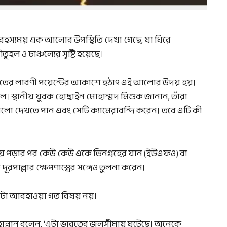
 রহস্যময় এক আলোর উপস্থিতি দেখা গেছে, যা ঘিরে
হল ও চাঞ্চল্যের সৃষ্টি হয়েছে।
দ্রসৈকতের লাবণী পয়েন্টের আকাশে হঠাৎ এই আলোর উদয় হয়।
 ছিল। স্থানীয় যুবক হোছাইন মোহাম্মদ মিশুক জানান, তাঁরা
 আলো দেখতে পান এবং সেটি ক্যামেরাবন্দি করেন। তবে এটি কী
 পড়ার পর কেউ কেউ একে ভিনগ্রহের যান (ইউএফও) বা
াল্লার ক্ষেপণাস্ত্রের সঙ্গেও তুলনা করেন।
 এটা আবহাওয়া গত বিষয় নয়।
্নান বলেন, ‌‘এটা ভারতের জলসীমায় ঘটেছে। অনেকে