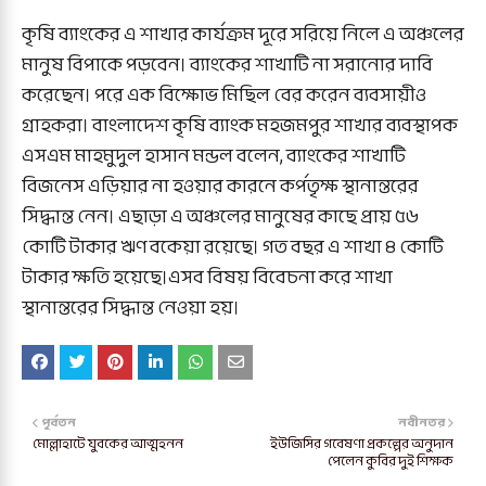
কৃষি ব্যাংকের এ শাখার কার্যক্রম দূরে সরিয়ে নিলে এ অঞ্চলের
মানুষ বিপাকে পড়বেন। ব্যাংকের শাখাটি না সরানোর দাবি
করেছেন। পরে এক বিক্ষোভ মিছিল বের করেন ব্যবসায়ীও
গ্রাহকরা। বাংলাদেশ কৃষি ব্যাংক মহজমপুর শাখার ব্যবস্থাপক
এসএম মাহমুদুল হাসান মন্ডল বলেন, ব্যাংকের শাখাটি
বিজনেস এড়িয়ার না হওয়ার কারনে কর্পতৃক্ষ স্থানান্তরের
সিদ্ধান্ত নেন। এছাড়া এ অঞ্চলের মানুষের কাছে প্রায় ৫৬
কোটি টাকার ঋণ বকেয়া রয়েছে। গত বছর এ শাখা ৪ কোটি
টাকার ক্ষতি হয়েছে।এসব বিষয় বিবেচনা করে শাখা
স্থানান্তরের সিদ্ধান্ত নেওয়া হয়।
পূর্বতন
নবীনতর
মোল্লাহাটে যুবকের আত্মহনন
ইউজিসির গবেষণা প্রকল্পের অনুদান
পেলেন কুবির দুই শিক্ষক