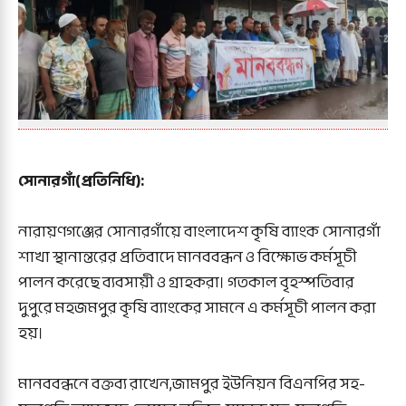
সোনারগাঁ(প্রতিনিধি):
নারায়ণগঞ্জের সোনারগাঁয়ে বাংলাদেশ কৃষি ব্যাংক সোনারগাঁ
শাখা স্থানান্তরের প্রতিবাদে মানববন্ধন ও বিক্ষোভ কর্মসূচী
পালন করেছে ব্যবসায়ী ও গ্রাহকরা। গতকাল বৃহস্পতিবার
দুপুরে মহজমপুর কৃষি ব্যাংকের সামনে এ কর্মসূচী পালন করা
হয়।
মানববন্ধনে বক্তব্য রাখেন,জামপুর ইউনিয়ন বিএনপির সহ-