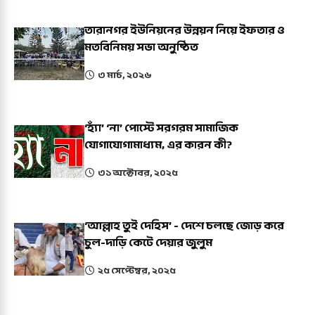
তারানগর ইউনিয়নের উন্নয়ন নিয়ে ইফতার ও
মতবিনিময় সভা অনুষ্ঠিত
৩ মার্চ, ২০২৬
‘হ্যাঁ’ ‘না’ পোস্টে সরগরম সামাজিক
যোগাযোগামাধ্যম, এর কারন কী?
৩১ অক্টোবর, ২০২৫
‘আল্লাহ তুই দেহিস’ - দেশে চলছে জোড় করে
চুল-দাড়ি কেটে দেয়ার জুলুম
২৫ সেপ্টেম্বর, ২০২৫