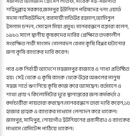
সভাপতি আমজাদ হোসেন লতিফ, সাবেক সহ-সভাপতি
শহিদুল্লাহ সরকার,জামপুর ইউনিয়ন পরিষদের ৭নং ওয়ার্ড
সদস্য নাসিরউদ্দিন, ব্যবসায়ী মতিউর রহমান,আমিনুল
ইসলাম চন্দন, সোহেল মিয়া প্রমুখ। মানববন্ধনে বক্তারা বলেন,
১৯৮১ সালে স্থানীয় কৃষকদের দাবির প্রেক্ষিতে তৎকালীন
সংরক্ষিত নারী সাংসদ গোলবদন বেগম কৃষি বিপ্লব ঘটানোর
জন্য কৃষি ব্যাংকের দাবি করেন।
পরে এক নির্বাহী আদেশে মহজমপুর বাজারে এ শাখা প্রতিষ্ঠিত
হয়। সেই থেকে এ কৃষি ব্যাংক থেকে উত্তর অঞ্চলের মানুষ
সহজ শর্তে ঋণ নিয়ে কৃষি কাজ করে আসছেন। বর্তমানে এ
শাখা প্রায় ৭ কিলোমিটার দূরে স্থানান্তরের জন্য কর্মকর্তা ও
কর্মচারীরা পায়তারা করছেন।মানববন্ধনে তারা দাবি করেন,১৫
হাজার গ্রাহক এ ব্যাংকের মাধ্যমে লেনদেন করে থাকেন।
জামপুর, সাদিপুর, নোয়াগাঁও ইউনিয়নের প্রবাসীরাও এ ব্যাংকের
মাধ্যমে রেমিটেন্স পাঠিয়ে থাকেন।