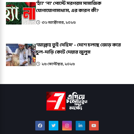
‘হ্যাঁ’ ‘না’ পোস্টে সরগরম সামাজিক
যোগাযোগামাধ্যম, এর কারন কী?
৩১ অক্টোবর, ২০২৫
‘আল্লাহ তুই দেহিস’ - দেশে চলছে জোড় করে
চুল-দাড়ি কেটে দেয়ার জুলুম
২৫ সেপ্টেম্বর, ২০২৫