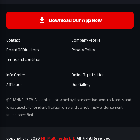
Download Our App Now
Contact
Company Profile
Board Of Directors
Privacy Policy
Terms and condition
Info Center
Online Registration
Affilation
Our Gallery
⦾CHANNEL 7 TV. All content is owned by its respective owners. Names and
logos used are for identification only and do not imply endorsement
unless specified.
Copyright (c) 2026
MH Multimedia LTD
All Right Reserved