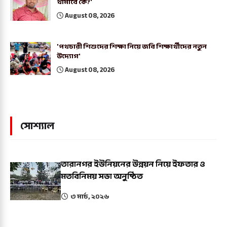
থামাবে কে?'
August 08, 2026
'পথচারী শিশুদের শিক্ষা নিয়ে জবি শিক্ষার্থীদের নতুন
উদ্যোগ'
August 08, 2026
সোশ্যাল
তারানগর ইউনিয়নের উন্নয়ন নিয়ে ইফতার ও
মতবিনিময় সভা অনুষ্ঠিত
৩ মার্চ, ২০২৬