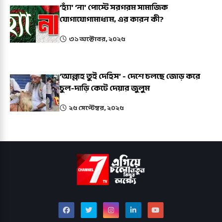
‘হ্যাঁ’ ‘না’ পোস্টে সরগরম সামাজিক
যোগাযোগামাধ্যম, এর কারন কী?
৩১ অক্টোবর, ২০২৫
‘আল্লাহ তুই দেহিস’ - দেশে চলছে জোড় করে
চুল-দাড়ি কেটে দেয়ার জুলুম
২৫ সেপ্টেম্বর, ২০২৫